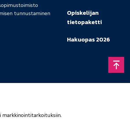
sopimustoimisto
Opiskelijan
misen tunnustaminen
tietopaketti
Hakuopas 2026
Takais
 markkinointitarkoituksiin.