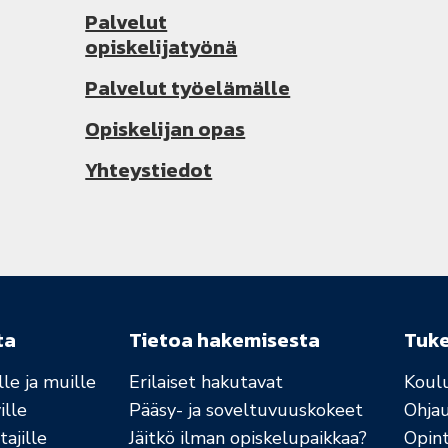
Palvelut
opiskelijatyönä
Palvelut työelämälle
Opiskelijan opas
Yhteystiedot
ta
Tietoa hakemisesta
Tuk
le ja muille
Erilaiset hakutavat
Koul
ille
Pääsy- ja soveltuvuuskokeet
Ohja
ajille
Jäitkö ilman opiskelupaikkaa?
Opint