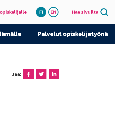
 opiskelijalle
FI
EN
Hae sivuilta
SUOMI
ENGLISH
elämälle
Palvelut opiskelijatyönä
Jaa:
Jaa Facebookissa
Jaa Twitterissä
Jaa Linkedinissä