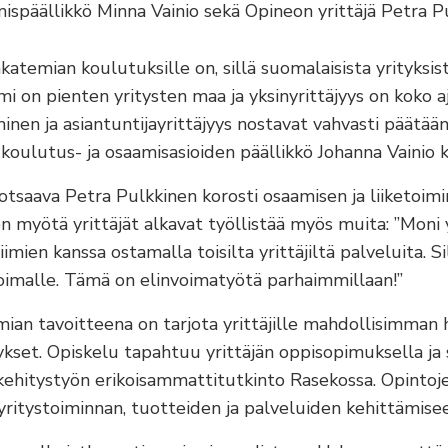
ispäällikkö Minna Vainio sekä Opineon yrittäjä Petra P
akatemian koulutuksille on, sillä suomalaisista yrityksi
mi on pienten yritysten maa ja yksinyrittäjyys on koko a
inen ja asiantuntijayrittäjyys nostavat vahvasti päätään”
koulutus- ja osaamisasioiden päällikkö Johanna Vainio k
otsaava Petra Pulkkinen korosti osaamisen ja liiketoim
n myötä yrittäjät alkavat työllistää myös muita: ”Moni y
imien kanssa ostamalla toisilta yrittäjiltä palveluita. Si
voimalle. Tämä on elinvoimatyötä parhaimmillaan!”
mian tavoitteena on tarjota yrittäjille mahdollisimman 
kset. Opiskelu tapahtuu yrittäjän oppisopimuksella ja 
ehitystyön erikoisammattitutkinto Rasekossa. Opintojen
ritystoiminnan, tuotteiden ja palveluiden kehittämise