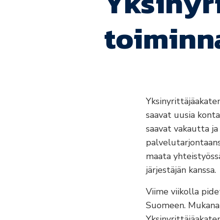
Yksinyr
toiminn
Yksinyrittäjäakate
saavat uusia konta
saavat vakautta ja
palvelutarjontaans
maata yhteistyössä
järjestäjän kanssa.
Viime viikolla pide
Suomeen. Mukana Ra
Yksinyrittäjäakate