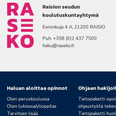
Raision seudun
koulutuskuntayhtymä
Eeronkuja 4 A, 21200 RAISIO
Puh. +358 (0)2 437 7500
haku@raseko.fi
Haluan aloittaa opinnot
Ohjaan hakijoi
Olen peruskoulussa
Tietopaketti opoil
Olen lukiossa/ylioppilas
ohjaustyötä tekev
Tarvitsen lisää
Tietopaketti huolt