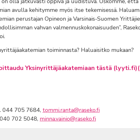
 on olla jatkuvasti oppiva ja uudistuva. Uskomme, että
emian avulla kehitymme myös itse tekemisessä. Haluam
temian perustajan Opineon ja Varsinais-Suomen Yrittäjie
mahdollisimman vahvan valmennuskokonaisuuden”, Raseko
oi.
inyrittäjäakatemian toiminnasta? Haluaisitko mukaan?
ittaudu Yksinyrittäjäakatemiaan tästä (lyyti.fi
)
. 044 705 7684,
tommi.ranta@raseko.fi
. 040 702 5048,
minna.vainio@raseko.fi