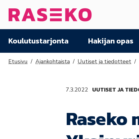
Siirry sisältöön
Etusivu
Koulutustarjonta
Hakijan opas
Etusivu
Ajankohtaista
Uutiset ja tiedotteet
UUTISET JA TIE
7.3.2022
Raseko 