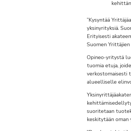
kehittäm
”Kysyntää Yrittäjä
yksinyrityksiä. Suo
Erityisesti akateem
Suomen Yrittäjien 
Opineo-yritystä lu
tuomia etuja, joide
verkostomaisesti ti
alueelliselle elin
Yksinyrittäjäakate
kehittämisedellyty
suoritetaan tuotek
keskitytään oman y