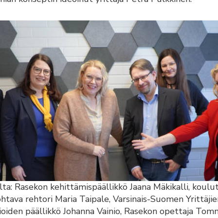
a: Rasekon kehittämispäällikkö Jaana Mäkikalli, koulu
htava rehtori Maria Taipale, Varsinais-Suomen Yrittäjie
ioiden päällikkö Johanna Vainio, Rasekon opettaja Tomm