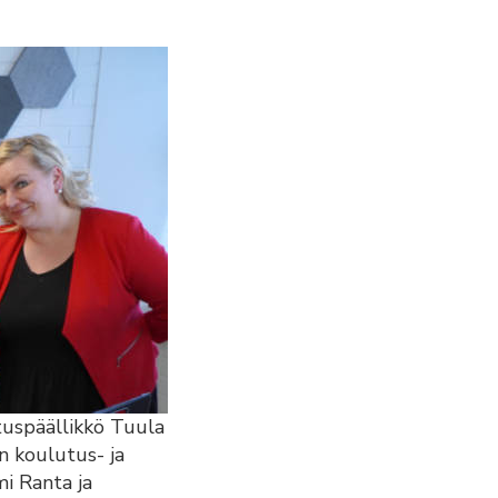
tuspäällikkö Tuula
n koulutus- ja
i Ranta ja