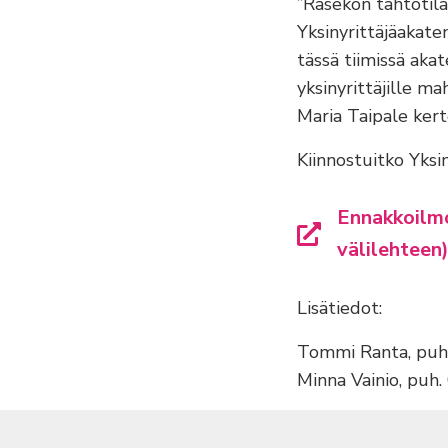
”Rasekon tahtotila
Yksinyrittäjäakat
tässä tiimissä aka
yksinyrittäjille 
Maria Taipale kert
Kiinnostuitko Yks
Ennakkoilmo
välilehteen
Lisätiedot:
Tommi Ranta, puh
Minna Vainio, puh