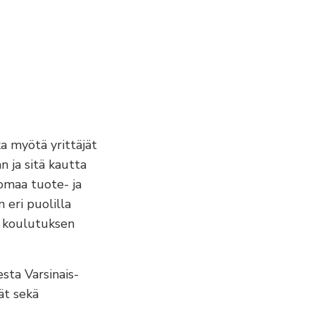
ka myötä yrittäjät
n ja sitä kautta
 omaa tuote- ja
 eri puolilla
n koulutuksen
esta Varsinais-
ät sekä