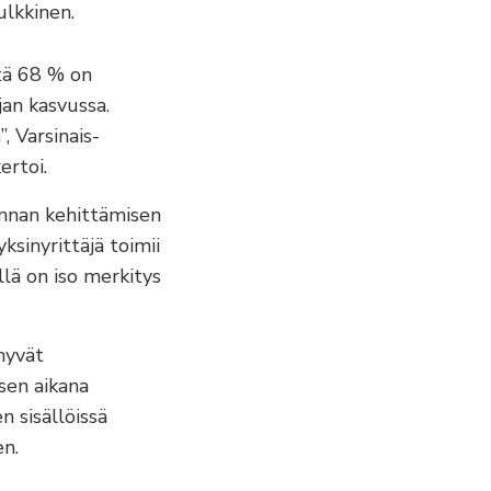
ulkkinen.
stä 68 % on
jan kasvussa.
, Varsinais-
ertoi.
innan kehittämisen
ksinyrittäjä toimii
llä on iso merkitys
hyvät
sen aikana
 sisällöissä
en.