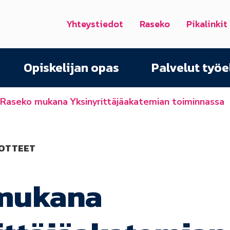
Yhteystiedot
Raseko
Pikalinkit
Opiskelijan opas
Palvelut työ
Raseko mukana Yksinyrittäjäakatemian toiminnassa
DOTTEET
mukana