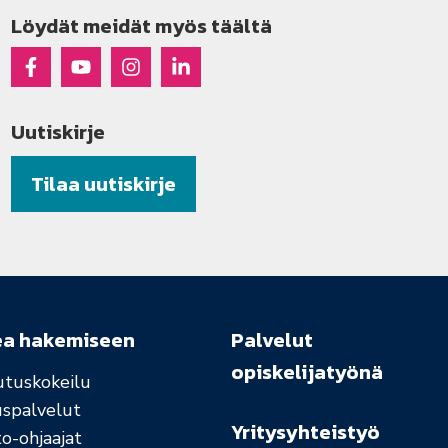
Löydät meidät myös täältä
Raseko Facebookissa
Raseko Youtubessa
Raseko Instagramissa
Raseko Linkedinissä
Uutiskirje
Tilaa uutiskirje
ea hakemiseen
Palvelut
opiskelijatyönä
utuskokeilu
uspalvelut
Yritysyhteistyö
o-ohjaajat