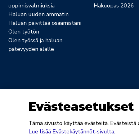
oppimisvalmiuksia
Hakuopas 2026
Haluan uuden ammatin
Haluan päivittää osaamistani
Olen työtön
Olen työssä ja haluan
pätevyyden alalle
Evästeasetukset
Saavutettavuusseloste
Rekisteri- ja tietosuo
Tämä sivusto käyttää evästeitä. Evästeistä o
Lue lisää Evästekäytännöt-sivulta.