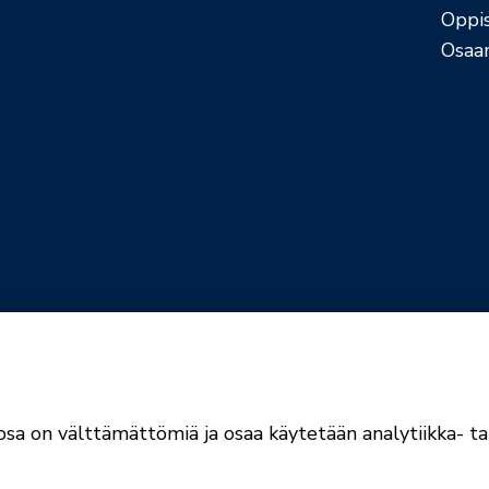
Oppi
Osaa
jaselosteet
Evästekäytännöt
sa on välttämättömiä ja osaa käytetään analytiikka- tai