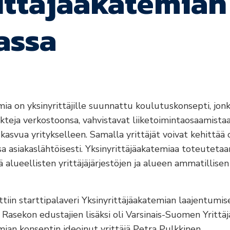
ittäjäakatemian
assa
mia on yksinyrittäjille suunnattu koulutuskonsepti, jon
kteja verkostoonsa, vahvistavat liiketoimintaosaamistaa
 kasvua yritykselleen. Samalla yrittäjät voivat kehittää
a asiakaslähtöisesti. Yksinyrittäjäakatemiaa toteutetaan
 alueellisten yrittäjäjärjestöjen ja alueen ammatillise
ttiin starttipalaveri Yksinyrittäjäakatemian laajentumis
sekon edustajien lisäksi oli Varsinais-Suomen Yrittäj
mian konseptin ideoinut yrittäjä Petra Pulkkinen.