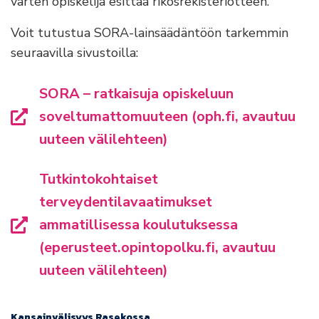
varten opiskelija esittää rikosrekisteriotteen.
Voit tutustua SORA-lainsäädäntöön tarkemmin
seuraavilla sivustoilla:
SORA – ratkaisuja opiskeluun
soveltumattomuuteen (oph.fi, avautuu
uuteen välilehteen)
Tutkintokohtaiset
terveydentilavaatimukset
ammatillisessa koulutuksessa
(eperusteet.opintopolku.fi, avautuu
uuteen välilehteen)
Kansainvälisyys Rasekossa