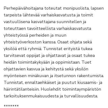
Perhepäivähoitajana toteutat monipuolista, lapsen
tarpeista lähtevää varhaiskasvatusta ja toimit
vastuullisena kasvattajana suunnitellen ja
toteuttaen tavoitteellista varhaiskasvatusta
yhteistyössä perheiden ja muun
yhteistyöverkoston kanssa. Osaat ohjata sekä
yksilöä että ryhmiä. Tunnistat erityistä tukea
tarvitsevat oppijat ja ohjattavat ja osaat tukea
heidän toimintakykyään ja oppimistaan. Tuet
ohjattavien kasvua ja kehitystä sekä yksilön
myönteisen minäkuvan ja itsetunnon rakentumista.
Tunnistat, ennaltaehkäiset ja puutut kiusaamis- ja
häirintätilanteisiin. Huolehdit toimintaympäristön
tarkoituksenmukaisuudesta ja turvallisuudesta.
*******