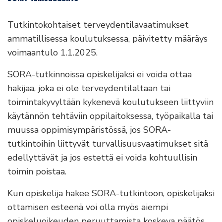
Tutkintokohtaiset terveydentilavaatimukset
ammatillisessa koulutuksessa, päivitetty määräys
voimaantulo 1.1.2025.
SORA-tutkinnoissa opiskelijaksi ei voida ottaa
hakijaa, joka ei ole terveydentilaltaan tai
toimintakyvyltään kykenevä koulutukseen liittyviin
käytännön tehtäviin oppilaitoksessa, työpaikalla tai
muussa oppimisympäristössä, jos SORA-
tutkintoihin liittyvät turvallisuusvaatimukset sitä
edellyttävät ja jos estettä ei voida kohtuullisin
toimin poistaa.
Kun opiskelija hakee SORA-tutkintoon, opiskelijaksi
ottamisen esteenä voi olla myös aiempi
opiskeluoikeuden peruuttamista koskeva päätös,