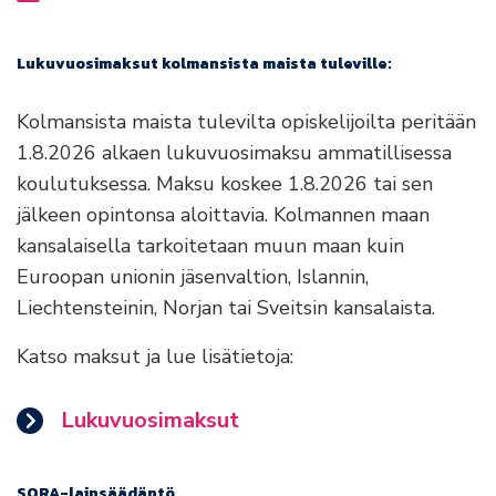
Siirryt toiselle sivustolle
Lukuvuosimaksut kolmansista maista tuleville:
Kolmansista maista tulevilta opiskelijoilta peritään
1.8.2026 alkaen lukuvuosimaksu ammatillisessa
koulutuksessa. Maksu koskee 1.8.2026 tai sen
jälkeen opintonsa aloittavia. Kolmannen maan
kansalaisella tarkoitetaan muun maan kuin
Euroopan unionin jäsenvaltion, Islannin,
Liechtensteinin, Norjan tai Sveitsin kansalaista.
Katso maksut ja lue lisätietoja:
Lukuvuosimaksut
SORA-lainsäädäntö