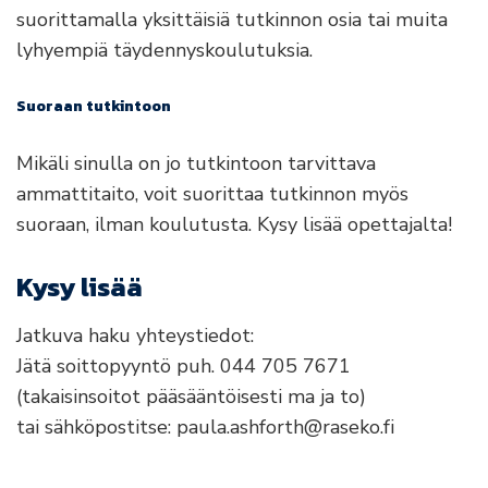
suorittamalla yksittäisiä tutkinnon osia tai muita
lyhyempiä täydennyskoulutuksia.
Suoraan tutkintoon
Mikäli sinulla on jo tutkintoon tarvittava
ammattitaito, voit suorittaa tutkinnon myös
suoraan, ilman koulutusta. Kysy lisää opettajalta!
Kysy lisää
Jatkuva haku yhteystiedot:
Jätä soittopyyntö puh. 044 705 7671
(takaisinsoitot pääsääntöisesti ma ja to)
tai sähköpostitse: paula.ashforth@raseko.fi