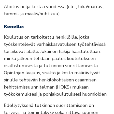
Aloitus neljä kertaa vuodessa (elo-, loka/marras-,
tammi- ja maalis/huhtikuu)
Kenelle:
Koulutus on tarkoitettu henkilöille, jotka
työskentelevät varhaiskasvatuksen työtehtävissä
tai aikovat alalle. Jokainen hakija haastatellaan,
minkä jälkeen tehdään päätös koulutukseen
osallistumisesta ja tutkinnon suorittamisesta.
Opintojen laajuus, sisältö ja kesto määräytyvät
sinulle tehtävän henkilökohtaisen osaamisen
kehittämissuunnitelman (HOKS) mukaan,
työkokemuksesi ja pohjakoulutuksesi huomioiden.
Edellytyksenä tutkinnon suorittamiseen on
terveys- ja toimintakyky sekä riittävä suomen