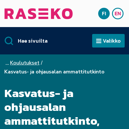
Siirry sisältöön
FI
EN
Etusivu
SUOMI
ENG
Hae sivuilta
Valikko
Avaa
Koulutukset
Kasvatus- ja ohjausalan ammattitutkinto
Kasvatus- ja
ohjausalan
ammattitutkinto,