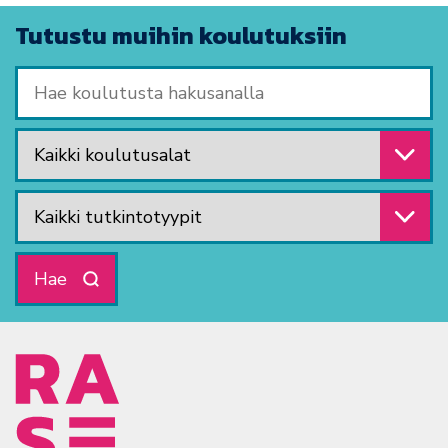
Tutustu muihin koulutuksiin
Hae koulutusta hakusanalla
Valitse koulutusala
Valitse tutkintotyyppi