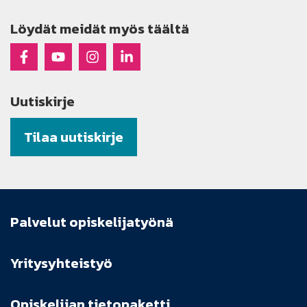
Löydät meidät myös täältä
Raseko Facebookissa
Raseko Youtubessa
Raseko Instagramissa
Raseko Linkedinissä
Uutiskirje
Tilaa uutiskirje
Palvelut opiskelijatyönä
Yritysyhteistyö
Opiskelijan tietopaketti