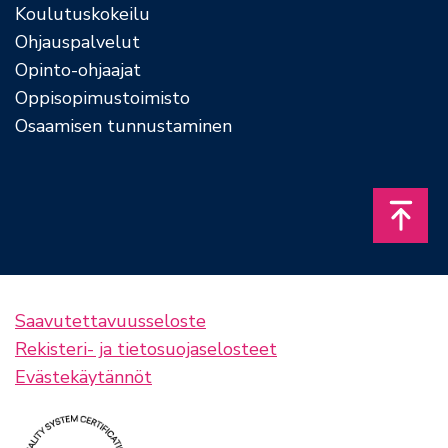
Koulutuskokeilu
Ohjauspalvelut
Opinto-ohjaajat
Oppisopimustoimisto
Osaamisen tunnustaminen
Takais
Saavutettavuusseloste
Rekisteri- ja tietosuojaselosteet
Evästekäytännöt