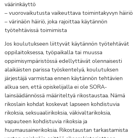
väärinkäyttö
– vuorovaikutusta vaikeuttava toimintakyvyn häiriö
– värinäön häiriö, joka rajoittaa käytännön
työtehtävissä toimimista
Jos koulutukseen liittyvät käytännön työtehtävät
oppilaitoksessa, työpaikalla tai muussa
oppimisympäristössä edellyttävät olennaisesti
alaikäisten parissa työskentelyä, koulutuksen
järjestäjä varmistaa ennen käytännön tehtävien
alkua sen, että opiskelijalla ei ole SORA-
lainsäädännössä määriteltyä rikostaustaa. Nämä
rikoslain kohdat koskevat lapseen kohdistuvia
rikoksia, seksuaalirikoksia, väkivaltarikoksia,
vapauteen kohdistuvia rikoksia ja
huumausainerikoksia. Rikostaustan tarkastamista