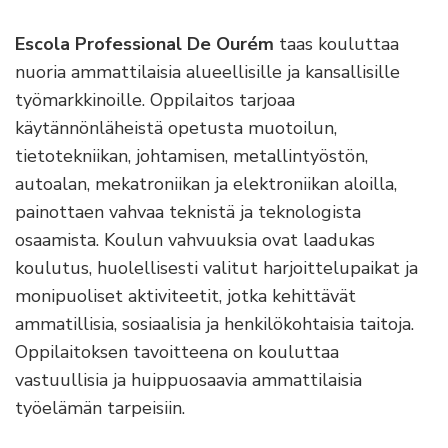
Escola Professional De Ourém
taas
kouluttaa
nuoria ammattilaisia alueellisille ja kansallisille
työmarkkinoille. Oppilaitos tarjoaa
käytännönläheistä opetusta muotoilun,
tietotekniikan, johtamisen, metallintyöstön,
autoalan, mekatroniikan ja elektroniikan aloilla,
painottaen vahvaa teknistä ja teknologista
osaamista. Koulun vahvuuksia ovat laadukas
koulutus, huolellisesti valitut harjoittelupaikat ja
monipuoliset aktiviteetit, jotka kehittävät
ammatillisia, sosiaalisia ja henkilökohtaisia taitoja.
Oppilaitoksen tavoitteena on kouluttaa
vastuullisia ja huippuosaavia ammattilaisia
työelämän tarpeisiin.