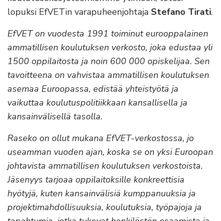
lopuksi EfVETin varapuheenjohtaja
Stefano Tirati
.
EfVET on vuodesta 1991 toiminut eurooppalainen
ammatillisen koulutuksen verkosto, joka edustaa yli
1500 oppilaitosta ja noin 600 000 opiskelijaa. Sen
tavoitteena on vahvistaa ammatillisen koulutuksen
asemaa Euroopassa, edistää yhteistyötä ja
vaikuttaa koulutuspolitiikkaan kansallisella ja
kansainvälisellä tasolla.
Raseko on ollut mukana EfVET-verkostossa, jo
useamman vuoden ajan, koska se
on yksi Euroopan
johtavista ammatillisen koulutuksen verkostoista.
Jäsenyys tarjoaa oppilaitoksille konkreettisia
hyötyjä, kuten kansainvälisiä kumppanuuksia ja
projektimahdollisuuksia, koulutuksia, työpajoja ja