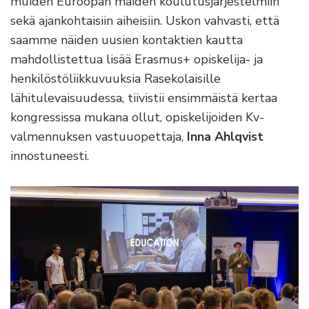
muiden Euroopan maiden koulutusjärjestelmiin
sekä ajankohtaisiin aiheisiin. Uskon vahvasti, että
saamme näiden uusien kontaktien kautta
mahdollistettua lisää Erasmus+ opiskelija- ja
henkilöstöliikkuvuuksia Rasekolaisille
lähitulevaisuudessa, tiivistii ensimmäistä kertaa
kongressissa mukana ollut, opiskelijoiden Kv-
valmennuksen vastuuopettaja,
Inna Ahlqvist
innostuneesti.