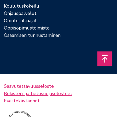
Koulutuskokeilu
Ohjauspalvelut
Opinto-ohjaajat
Oppisopimustoimisto
Osaamisen tunnustaminen
Takais
Saavutettavuusseloste
Rekisteri- ja tietosuojaselosteet
Evästekäytännöt