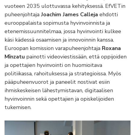
vuoteen 2035 ulottuvassa kehityksessä. EfVETin
puheenjohtaja
Joachim James Calleja
ehdotti
eurooppalaista sopimusta hyvinvoinnista ja
etenemissuunnitelmaa, jossa hyvinvointi kulkee
käsi kädessä osaamisen ja innovoinnin kanssa.
Euroopan komission varapuheenjohtaja
Roxana
Mînzatu
painotti videoviestissään, että oppijoiden
ja opettajien hyvinvointi on huomioitava
politiikassa, rahoituksessa ja strategioissa. Myös
pääpuheenvuorot ja paneelit nostivat esiin
ihmiskeskeisen lähestymistavan, digitaalisen
hyvinvoinnin sekä opettajien ja opiskelijoiden
tukemisen.