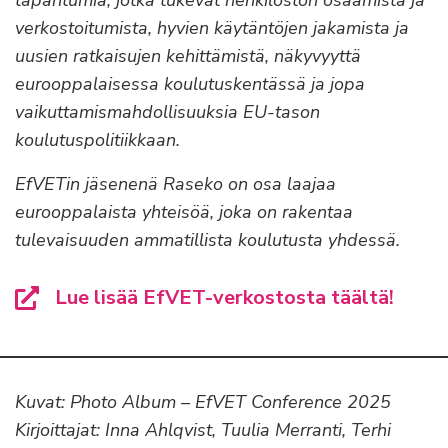
tapahtumia, jotka tukevat henkilöstön osaamista ja
verkostoitumista, hyvien käytäntöjen jakamista ja
uusien ratkaisujen kehittämistä, näkyvyyttä
eurooppalaisessa koulutuskentässä ja jopa
vaikuttamismahdollisuuksia EU-tason
koulutuspolitiikkaan.
EfVETin jäsenenä Raseko on osa laajaa
eurooppalaista yhteisöä, joka on rakentaa
tulevaisuuden ammatillista koulutusta yhdessä.
Lue lisää EfVET-verkostosta täältä!
Kuvat: Photo Album – EfVET Conference 2025
Kirjoittajat: Inna Ahlqvist, Tuulia Merranti, Terhi