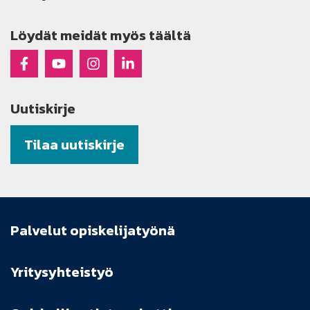
Löydät meidät myös täältä
Raseko Facebookissa
Raseko Youtubessa
Raseko Instagramissa
Raseko Linkedinissä
Uutiskirje
Tilaa uutiskirje
Palvelut opiskelijatyönä
Yritysyhteistyö