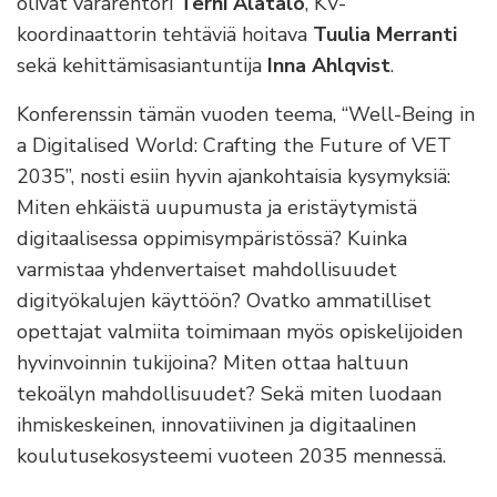
olivat vararehtori
Terhi Alatalo
, KV-
koordinaattorin tehtäviä hoitava
Tuulia Merranti
sekä kehittämisasiantuntija
Inna Ahlqvist
.
Konferenssin tämän vuoden teema, “Well-Being in
a Digitalised World: Crafting the Future of VET
2035”, nosti esiin hyvin ajankohtaisia kysymyksiä:
Miten ehkäistä uupumusta ja eristäytymistä
digitaalisessa oppimisympäristössä? Kuinka
varmistaa yhdenvertaiset mahdollisuudet
digityökalujen käyttöön? Ovatko ammatilliset
opettajat valmiita toimimaan myös opiskelijoiden
hyvinvoinnin tukijoina? Miten ottaa haltuun
tekoälyn mahdollisuudet? Sekä miten luodaan
ihmiskeskeinen, innovatiivinen ja digitaalinen
koulutusekosysteemi vuoteen 2035 mennessä.