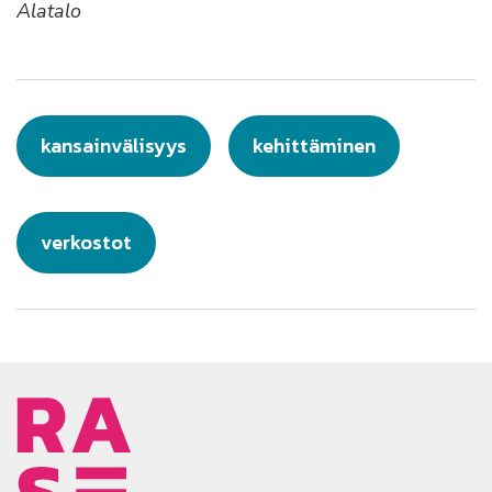
Alatalo
kansainvälisyys
kehittäminen
verkostot