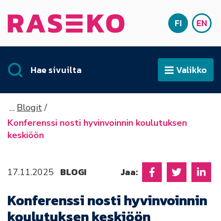
Siirry sisältöön
FI
EN
Etusivu
SUOMI
ENG
Hae sivuilta
Valikko
Avaa
Blogit
Konferenssi nosti hyvinvoinnin koulutuksen
keskiöön
BLOGI
Jaa:
17.11.2025
Jaa Facebookissa
Jaa Twitter
Jaa L
Konferenssi nosti hyvinvoinnin
koulutuksen keskiöön