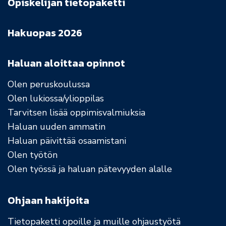
Opiskelijan tietopaketti
Hakuopas 2026
Haluan aloittaa opinnot
Olen peruskoulussa
Olen lukiossa/ylioppilas
Tarvitsen lisää oppimisvalmiuksia
Haluan uuden ammatin
Haluan päivittää osaamistani
Olen työtön
Olen työssä ja haluan pätevyyden alalle
Ohjaan hakijoita
Tietopaketti opoille ja muille ohjaustyötä