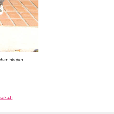
Juhaninkujan
seko.fi