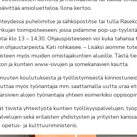
äivittää ansioluetteloa, Ilona kertoo.
yhteydessä puhelimitse ja sähköpostitse tai tulla Rasek
kujan toimipisteeseen, jossa pidämme pop-up-tyylistä
ntai klo 13 – 14.30. Ohjauspisteeseen voi kuka tahansa
n ohjaustarpeista, Kati rohkaisee. – Lisäksi aiomme tot
pisteen myös muiden omistajakuntien alueille. Tästä 
n ja kuntien www-sivujen ja somekanavien kautta.
muuten koulutuksesta ja työllistymisestä kiinnostuneid
uttaa myös työnantajia mm. saattamalla uutta uraa etsi
rsivien alojen työnantajia yhteen esimerkiksi oppisopi
ät tiivistä yhteistyötä kuntien työllisyyspalvelujen, työp
lvelujen sekä erilaisten yhdistysten ja yritysten kanssa
 opetus- ja kulttuuriministeriö.