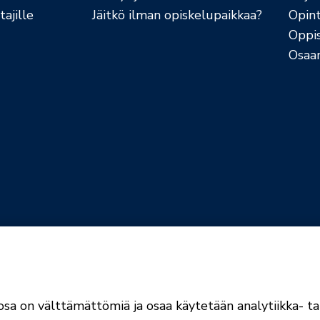
ajille
Jäitkö ilman opiskelupaikkaa?
Opint
Oppi
Osaa
jaselosteet
Evästekäytännöt
sa on välttämättömiä ja osaa käytetään analytiikka- tai