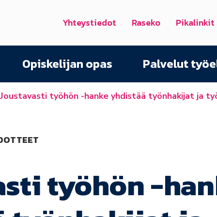
Yhteystiedot
Raseko
Pikalinkit
Opiskelijan opas
Palvelut työ
Joustavasti työhön -hanke yhdistää työnhakijat ja t
EDOTTEET
asti työhön -ha