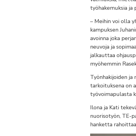
työhakemuksia ja p
– Meihin voi olla 
kampuksen Juhanin
avoinna joka perja
neuvoja ja sopimaa
jalkauttaa ohjaus
myöhemmin Raseko
Työnhakijoiden ja 
tarkoituksena on a
työvoimapulasta kä
Ilona ja Kati tekev
nuorisotyön, TE-pa
hanketta rahoittaa