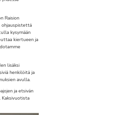
on Raision
 ohjauspistettä
 tulla kysymään
euttaa kiertueen ja
tiedotamme
en lisäksi
viä henkilöitä ja
muksien avulla.
ajojen ja etsivän
. Kaksivuotista