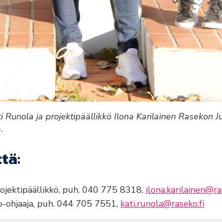
i Runola ja projektipäällikkö Ilona Karilainen Rasekon 
.
tä:
projektipäällikkö, puh. 040 775 8318,
ilona.karilainen@ra
o-ohjaaja, puh. 044 705 7551,
kati.runola@raseko.fi