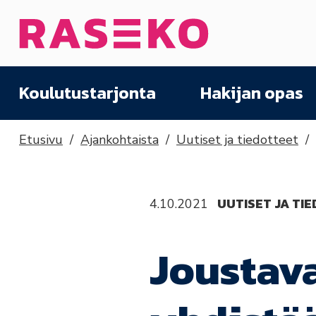
Siirry sisältöön
Etusivu
Koulutustarjonta
Hakijan opas
Etusivu
Ajankohtaista
Uutiset ja tiedotteet
UUTISET JA TI
4.10.2021
Joustav