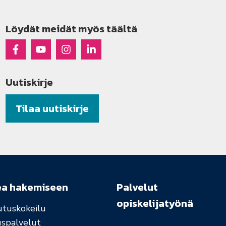
Löydät meidät myös täältä
Raseko Facebookissa
Raseko Youtubessa
Raseko Instagramissa
Raseko Linkedinissä
Uutiskirje
Tilaa uutiskirje
ea hakemiseen
Palvelut
opiskelijatyönä
utuskokeilu
uspalvelut