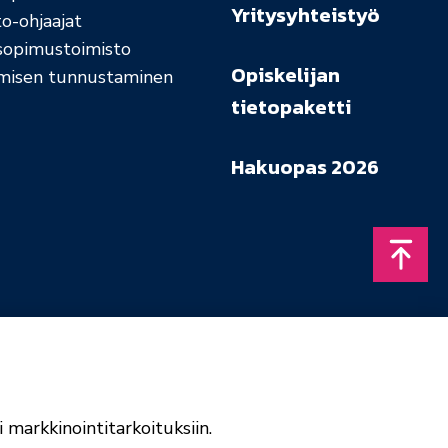
Yritysyhteistyö
o-ohjaajat
sopimustoimisto
Opiskelijan
misen tunnustaminen
tietopaketti
Hakuopas 2026
Takais
 markkinointitarkoituksiin.