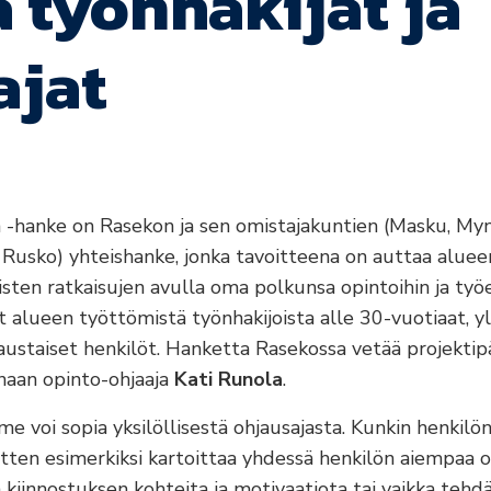
 työnhakijat ja
ajat
 -hanke on Rasekon ja sen omistajakuntien (Masku, Myn
, Rusko) yhteishanke, jonka tavoitteena on auttaa aluee
isten ratkaisujen avulla oma polkunsa opintoihin ja työe
alueen työttömistä työnhakijoista alle 30-vuotiaat, yl
staiset henkilöt. Hanketta Rasekossa vetää projektipä
naan opinto-ohjaaja
Kati Runola
.
 voi sopia yksilöllisestä ohjausajasta. Kunkin henkilö
ten esimerkiksi kartoittaa yhdessä henkilön aiempaa o
ä kiinnostuksen kohteita ja motivaatiota tai vaikka tehd