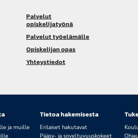
Palvelut
opiskelijatyönä
Palvelut työelämälle
Opiskelijan opas
Yhteystiedot
ta
Tietoa hakemisesta
Tuk
le ja muille
Erilaiset hakutavat
Koul
ille
Pääsy- ja soveltuvuuskokeet
Ohja