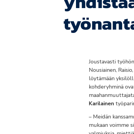
yhdistää
työnant
Joustavasti työhön
Nousiainen, Raisio
löytämään yksilöll
kohderyhminä ovat 
maahanmuuttajatau
Karilainen
työpari
– Meidän kanssamme
mukaan voimme sit
valmiuksia, mietti