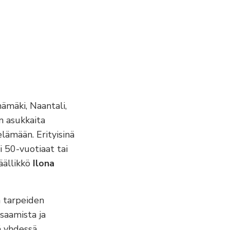
ämäki, Naantali,
n asukkaita
lämään. Erityisinä
i 50-vuotiaat tai
ällikkö
Ilona
n tarpeiden
saamista ja
ä yhdessä