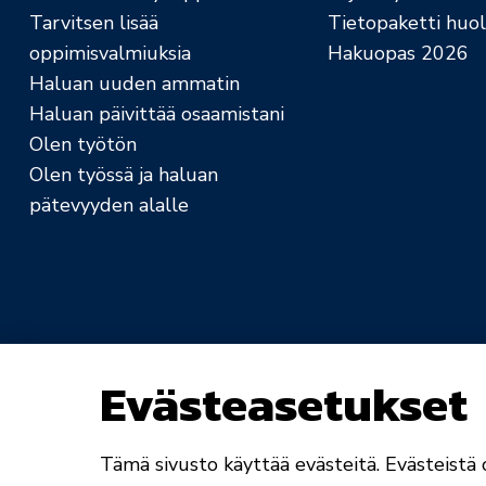
Tarvitsen lisää
Tietopaketti huolt
oppimisvalmiuksia
Hakuopas 2026
Haluan uuden ammatin
Haluan päivittää osaamistani
Olen työtön
Olen työssä ja haluan
pätevyyden alalle
Evästeasetukset
Saavutettavuusseloste
Rekisteri- ja tietosuo
Tämä sivusto käyttää evästeitä. Evästeistä o