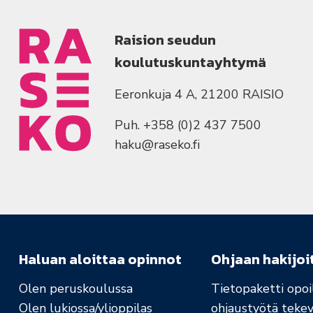
Raision seudun
koulutuskuntayhtymä
Eeronkuja 4 A, 21200 RAISIO
Puh. +358 (0)2 437 7500
haku@raseko.fi
Haluan aloittaa opinnot
Ohjaan hakijoi
Olen peruskoulussa
Tietopaketti opoil
Olen lukiossa/ylioppilas
ohjaustyötä tekev