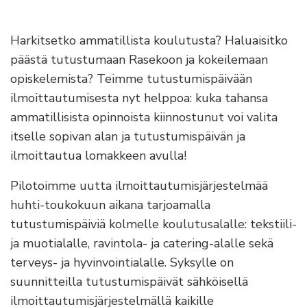
Harkitsetko ammatillista koulutusta? Haluaisitko
päästä tutustumaan Rasekoon ja kokeilemaan
opiskelemista? Teimme tutustumispäivään
ilmoittautumisesta nyt helppoa: kuka tahansa
ammatillisista opinnoista kiinnostunut voi valita
itselle sopivan alan ja tutustumispäivän ja
ilmoittautua lomakkeen avulla!
Pilotoimme uutta ilmoittautumisjärjestelmää
huhti-toukokuun aikana tarjoamalla
tutustumispäiviä kolmelle koulutusalalle: tekstiili-
ja muotialalle, ravintola- ja catering-alalle sekä
terveys- ja hyvinvointialalle. Syksylle on
suunnitteilla tutustumispäivät sähköisellä
ilmoittautumisjärjestelmällä kaikille