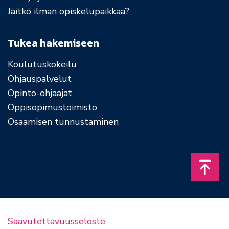
Jäitkö ilman opiskelupaikkaa?
Tukea hakemiseen
Koulutuskokeilu
Ohjauspalvelut
Opinto-ohjaajat
Oppisopimustoimisto
Osaamisen tunnustaminen
Takais
Saavutettavuusseloste