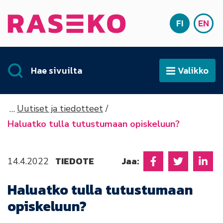
Siirry sisältöön
FI
EN
Etusivu
SUOMI
ENG
Hae sivuilta
Valikko
Avaa
Uutiset ja tiedotteet
Haluatko tulla tutustumaan opiskeluun?
TIEDOTE
Jaa:
14.4.2022
Jaa Facebookissa
Jaa Twitter
Jaa L
Haluatko tulla tutustumaan
opiskeluun?