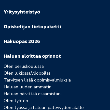
Yritysyhteistyö
Opiskelijan tietopaketti
Hakuopas 2026
Haluan aloittaa opinnot
Olen peruskoulussa
Olen lukiossa/ylioppilas
Tarvitsen lisää oppimisvalmiuksia
Haluan uuden ammatin
Haluan päivittää osaamistani
Olen työtön
Olen työssä ja haluan pätevyyden alalle