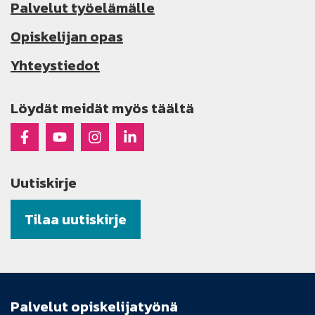
Palvelut työelämälle
Opiskelijan opas
Yhteystiedot
Löydät meidät myös täältä
Raseko Facebookissa
Raseko Youtubessa
Raseko Instagramissa
Raseko Linkedinissä
Uutiskirje
Tilaa uutiskirje
Palvelut opiskelijatyönä