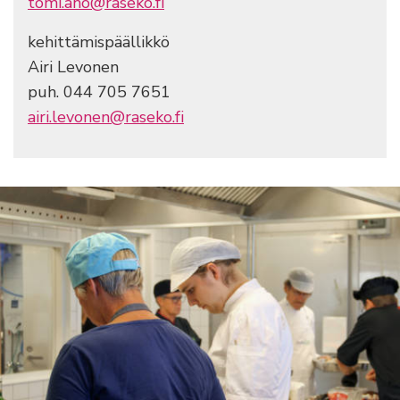
tomi.aho@raseko.fi
kehittämispäällikkö
Airi Levonen
puh. 044 705 7651
airi.levonen@raseko.fi