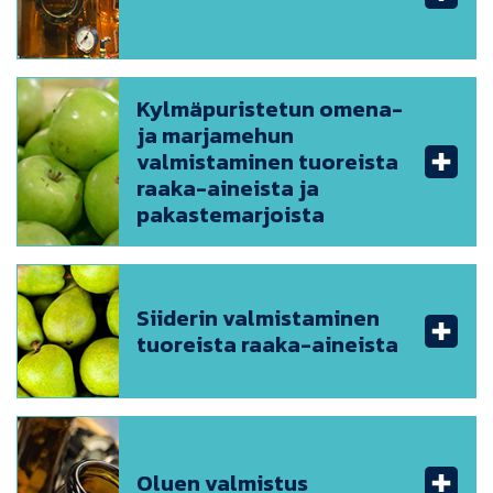
Kylmäpuristetun omena-
ja marjamehun
valmistaminen tuoreista
raaka-aineista ja
pakastemarjoista
Siiderin valmistaminen
tuoreista raaka-aineista
Oluen valmistus