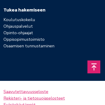
Tukea hakemiseen
Koulutuskokeilu
Ohjauspalvelut
Opinto-ohjaajat
Oppisopimustoimisto
Osaamisen tunnustaminen
Takais
Saavutettavuusseloste
Rekisteri- ja tietosuojaselosteet
Evästekäytännöt