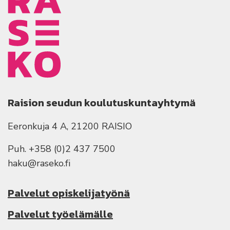
Raision seudun koulutuskuntayhtymä
Eeronkuja 4 A, 21200 RAISIO
Puh. +358 (0)2 437 7500
haku@raseko.fi
Palvelut opiskelijatyönä
Palvelut työelämälle