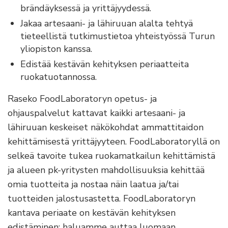
brändäyksessä ja yrittäjyydessä.
Jakaa artesaani- ja lähiruuan alalta tehtyä
tieteellistä tutkimustietoa yhteistyössä Turun
yliopiston kanssa.
Edistää kestävän kehityksen periaatteita
ruokatuotannossa.
Raseko FoodLaboratoryn opetus- ja
ohjauspalvelut kattavat kaikki artesaani- ja
lähiruuan keskeiset näkökohdat ammattitaidon
kehittämisestä yrittäjyyteen. FoodLaboratoryllä on
selkeä tavoite tukea ruokamatkailun kehittämistä
ja alueen pk-yritysten mahdollisuuksia kehittää
omia tuotteita ja nostaa näin laatua ja/tai
tuotteiden jalostusastetta. FoodLaboratoryn
kantava periaate on kestävän kehityksen
edistäminen: haluamme auttaa luomaan