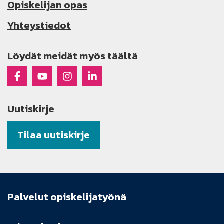
Opiskelijan opas
Yhteystiedot
Löydät meidät myös täältä
Raseko Facebookissa
Raseko Youtubessa
Raseko Instagramissa
Raseko Linkedinissä
Uutiskirje
Tilaa uutiskirje
Palvelut opiskelijatyönä