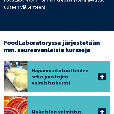
FoodLaboratory Ylen artikkelissa (yle.fi)(avautuu
uuteen välilehteen)
FoodLaboratoryssa järjestetään
mm. seuraavanlaisia kursseja
Hapanmaitotuotteiden
sekä juustojen
valmistuskurssi
Makeisten valmistus