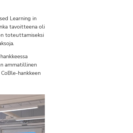
sed Learning in
ka tavoitteena oli
sen toteuttamiseksi
aksoja.
 hankkeessa
an ammatillinen
sä CoBle-hankkeen