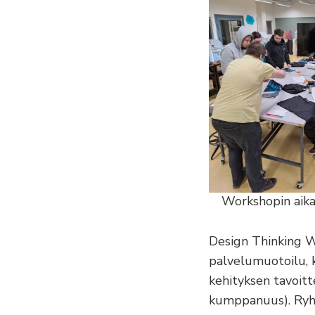
Workshopin aikan
Design Thinking Wo
palvelumuotoilu, 
kehityksen tavoitte
kumppanuus). Ryhmä