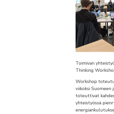
Toimivan yhteistyö
Thinking Workshop
Workshop toteutui
viikoksi Suomeen j
toteuttivat kahden 
yhteistyössä pien
energiankulutuksen