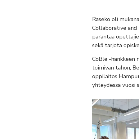
Raseko oli mukana
Collaborative and
parantaa opettajie
sekä tarjota opiskel
CoBle -hankkeen m
toimivan tahon, B
oppilaitos Hampuri
yhteydessä vuosi s