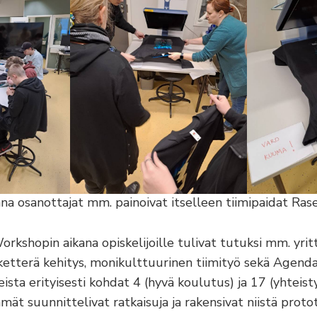
a osanottajat mm. painoivat itselleen tiimipaidat Ras
rkshopin aikana opiskelijoille tulivat tutuksi mm. yritt
ketterä kehitys, monikulttuurinen tiimityö sekä Agend
ista erityisesti kohdat 4 (hyvä koulutus) ja 17 (yhteist
t suunnittelivat ratkaisuja ja rakensivat niistä prot