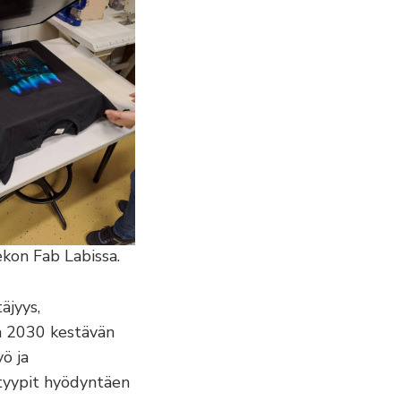
ekon Fab Labissa.
äjyys,
a 2030 kestävän
yö ja
otyypit hyödyntäen