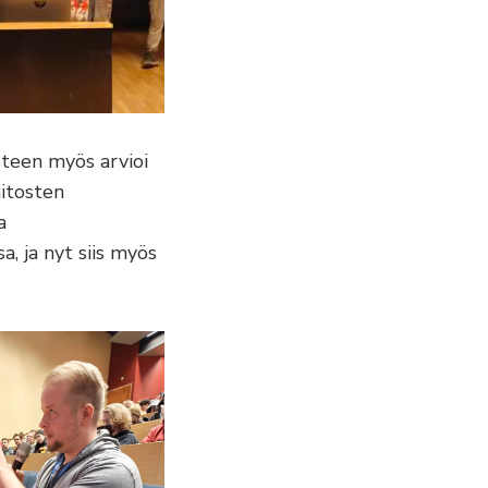
steen myös arvioi
itosten
a
, ja nyt siis myös