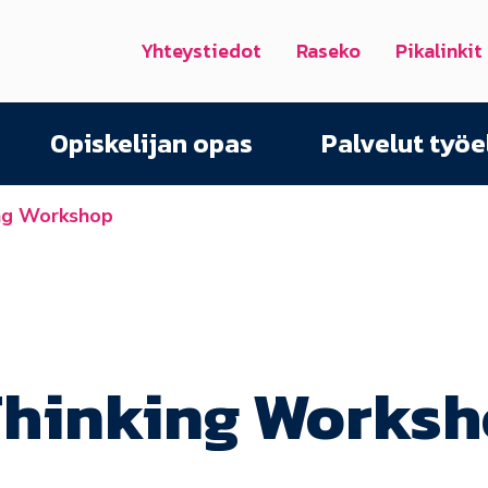
Yhteystiedot
Raseko
Pikalinkit
Opiskelijan opas
Palvelut työ
ing Workshop
Thinking Works