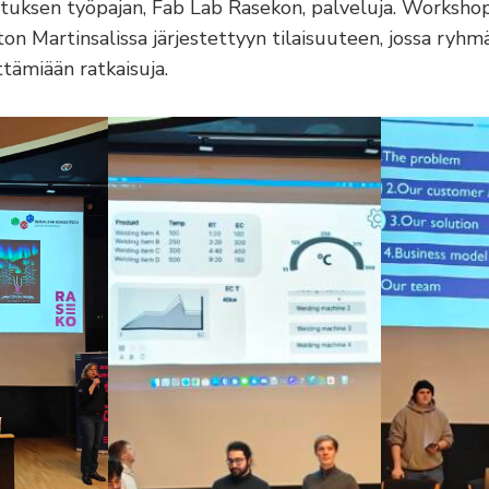
stuksen työpajan, Fab Lab Rasekon, palveluja. Workshop
ston Martinsalissa järjestettyyn tilaisuuteen, jossa ryhm
tämiään ratkaisuja.