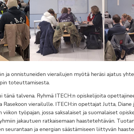
n ja onnistuneiden vierailujen myötä heräsi ajatus yht
in toteuttamisesta.
 tänä talvena. Ryhmä ITECH:n opiskelijoita opettajine
a Rasekoon vierailulle. ITECH:in opettajat Jutta, Diane 
viikon työpajan, jossa saksalaiset ja suomalaiset opiske
ryhmiin jakautuen ratkaisemaan haastetehtävän. Tuota
 seurantaan ja energian säästämiseen liittyvän haastee