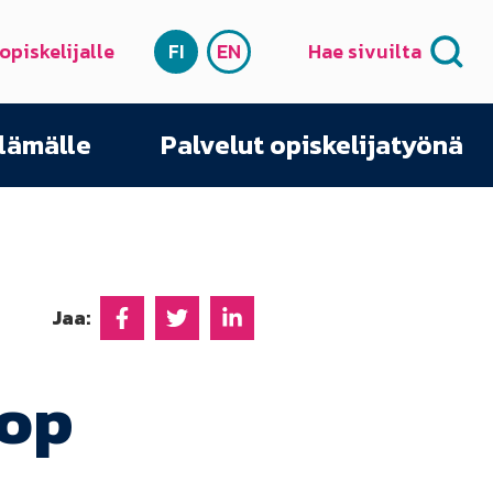
 opiskelijalle
FI
EN
Hae sivuilta
SUOMI
ENGLISH
elämälle
Palvelut opiskelijatyönä
Jaa:
Jaa Facebookissa
Jaa Twitterissä
Jaa Linkedinissä
hop