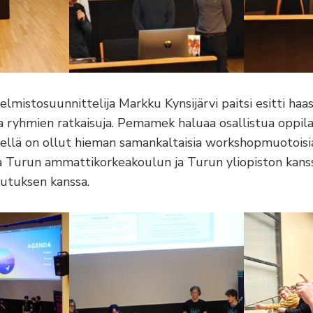
mistosuunnittelija Markku Kynsijärvi paitsi esitti haa
a ryhmien ratkaisuja. Pemamek haluaa osallistua oppila
ksellä on ollut hieman samankaltaisia workshopmuotoisi
 Turun ammattikorkeakoulun ja Turun yliopiston kanssa
lutuksen kanssa.