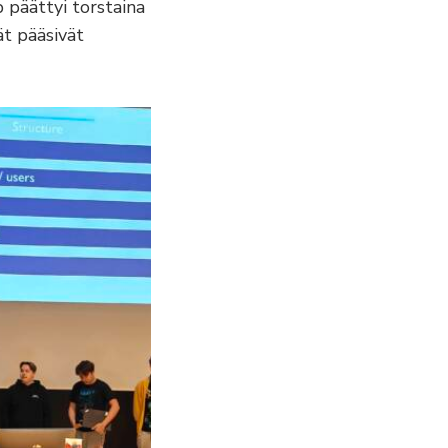
 päättyi torstaina
ät pääsivät