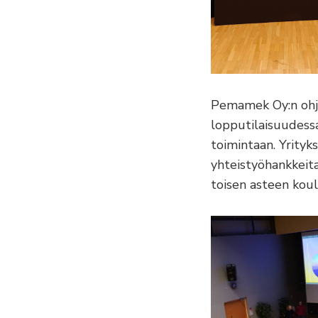
Pemamek Oy:n ohjel
lopputilaisuudess
toimintaan. Yrity
yhteistyöhankkeita
toisen asteen kou