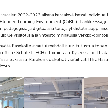
 vuosien 2022-2023 aikana kansainvälisessä Individuali
 Blended Learning Environment (CoBle) -hankkeessa, jon
n pedagogisia ja digitaalisia taitoja yhdistelmäoppimi
ijoille yksilöllisiä ja yhteistoiminnallisia verkko-opintoj
yötä Rasekolle avautui mahdollisuus tutustua toisen
erufliche Schule ITECH:n toimintaan. Kyseessä on IT-al
ssa, Saksassa. Rasekon opiskelijat vierailivat ITECH:s
itten.