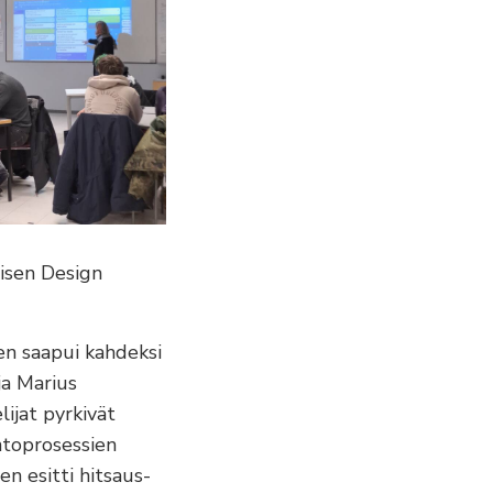
eisen Design
en saapui kahdeksi
ja Marius
lijat pyrkivät
ntoprosessien
n esitti hitsaus-