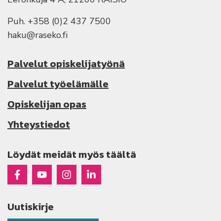
Puh. +358 (0)2 437 7500
haku@raseko.fi
Palvelut opiskelijatyönä
Palvelut työelämälle
Opiskelijan opas
Yhteystiedot
Löydät meidät myös täältä
Raseko Facebookissa
Raseko Youtubessa
Raseko Instagramissa
Raseko Linkedinissä
Uutiskirje