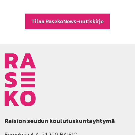
Tilaa RasekoNews-uutiskirje
Raision seudun koulutuskuntayhtymä
Eeronkuja 4 A, 21200 RAISIO