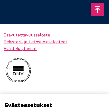
Takais
Saavutettavuusseloste
Rekisteri- ja tietosuojaselosteet
Evästekäytännöt
Evästeasetukset