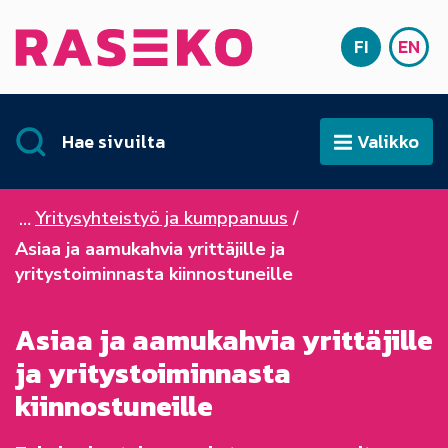
Siirry sisältöön
FI
EN
Etusivu
SUOMI
ENG
Hae sivuilta
Valikko
Avaa
Yritysyhteistyö ja kumppanuus
Asiaa ja aamukahvia yrittäjille ja
yritystoiminnasta kiinnostuneille
Asiaa ja aamukahvia yrittäjille
ja yritystoiminnasta
kiinnostuneille