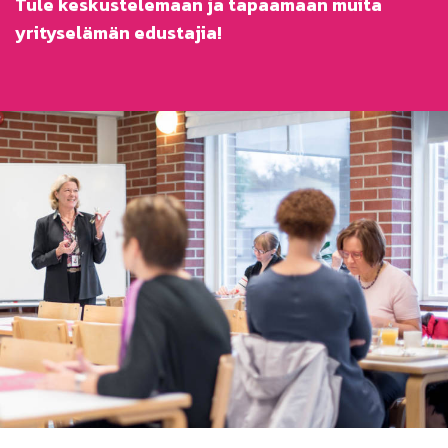
Tule keskustelemaan ja tapaamaan muita
yrityselämän edustajia!