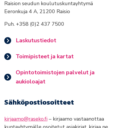
Raision seudun koulutuskuntayhtymä
Eeronkuja 4 A, 21200 Raisio
Puh. +358 (0)2 437 7500
Laskutustiedot
Toimipisteet ja kartat
Opintotoimistojen palvelut ja
aukioloajat
Sähköpostiosoitteet
kirjaamo@raseko.fi
– kirjaamo vastaanottaa
kuntayhtymälle osoitetut asiakirjat, kirjaa ne