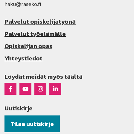
haku@raseko.fi
Palvelut opiskelijatyönä
Palvelut työelämälle
Opiskelijan opas
Yhteystiedot
Löydät meidät myös täältä
Raseko Facebookissa
Raseko Youtubessa
Raseko Instagramissa
Raseko Linkedinissä
Uutiskirje
Tilaa uutiskirje