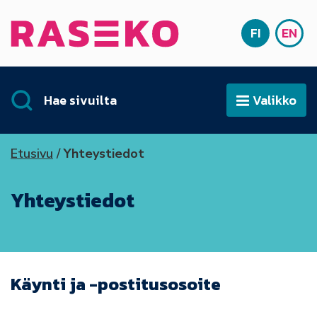
Siirry sisältöön
FI
EN
Etusivu
SUOMI
ENG
Hae sivuilta
Valikko
Avaa
Etusivu
Yhteystiedot
Yhteystiedot
Käynti ja -postitusosoite