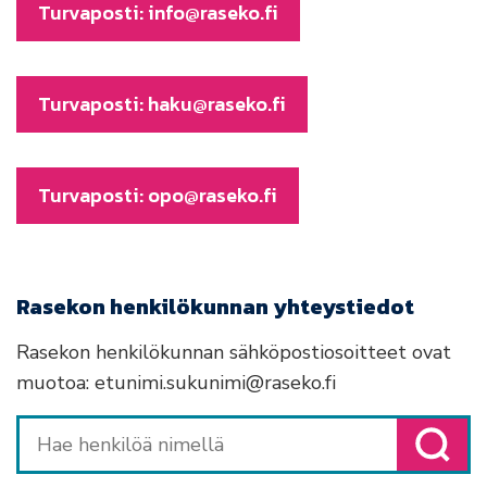
Turvaposti: info@raseko.fi
Turvaposti: haku@raseko.fi
Turvaposti: opo@raseko.fi
Rasekon henkilökunnan yhteystiedot
Rasekon henkilökunnan sähköpostiosoitteet ovat
muotoa: etunimi.sukunimi@raseko.fi
Hae henkilöä nimellä