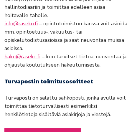
hallintodiaariin ja toimittaa edelleen asiaa
hoitavalle taholle.
info@raseko.fi
– opintotoimiston kanssa voit asioida
mm. opintoetuus-, vakuutus- tai
opiskelutodistusasioissa ja saat neuvontaa muissa
asioissa.
haku@raseko.fi
– kun tarvitset tietoa, neuvontaa ja
ohjausta koulutukseen hakeutumisesta.
Turvapostin toimitusosoitteet
Turvaposti on salattu sähköposti, jonka avulla voit
toimittaa tietoturvallisesti esimerkiksi
henkilötietoja sisältäviä asiakirjoja ja viestejä.