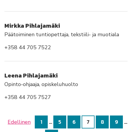
Mirkka Pihlajamäki
Päätoiminen tuntiopettaja, tekstiili- ja muotiala
+358 44 705 7522
Leena Pihlajamäki
Opinto-ohjaaja, opiskeluhuolto
+358 44 705 7527
1
…
5
6
7
8
9
…
Edellinen