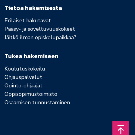
Tietoa hakemisesta
Erilaiset hakutavat
Pääsy- ja soveltuvuuskokeet
Jäitkö ilman opiskelupaikkaa?
Tukea hakemiseen
Koulutuskokeilu
Ohjauspalvelut
Opinto-ohjaajat
Oppisopimustoimisto
Osaamisen tunnustaminen
Takais