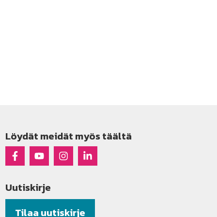
Löydät meidät myös täältä
Raseko Facebookissa
Raseko Youtubessa
Raseko Instagramissa
Raseko Linkedinissä
Uutiskirje
Tilaa uutiskirje