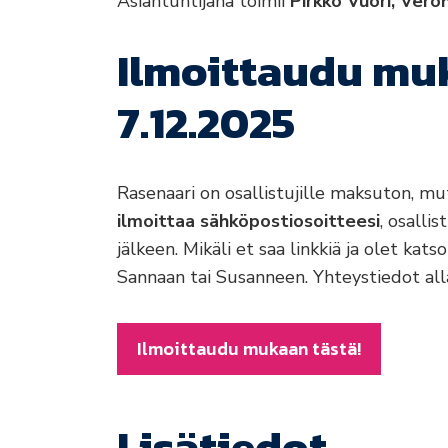
Asiantuntijana toimii
Pirkko Vuori, Veroh
Ilmoittaudu mu
7.12.2025
Rasenaari on osallistujille maksuton, m
ilmoittaa sähköpostiosoitteesi
, osalli
jälkeen. Mikäli et saa linkkiä ja olet ka
Sannaan tai Susanneen. Yhteystiedot all
Ilmoittaudu mukaan tästä!
Lisätiedot