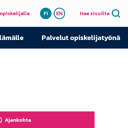
 opiskelijalle
FI
EN
Hae sivuilta
SUOMI
ENGLISH
elämälle
Palvelut opiskelijatyönä
Ajankohta