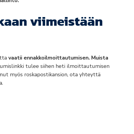
allinto.
kaan viimeistään
utta
vaatii ennakkoilmoittautumisen. Muista
stumislinkki tulee siihen heti ilmoittautumisen
tsonut myös roskapostikansion, ota yhteyttä
a.