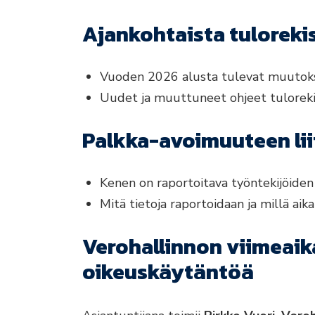
Ajankohtaista tuloreki
Vuoden 2026 alusta tulevat muutoks
Uudet ja muuttuneet ohjeet tuloreki
Palkka-avoimuuteen lii
Kenen on raportoitava työntekijöiden
Mitä tietoja raportoidaan ja millä aik
Verohallinnon viimeaika
oikeuskäytäntöä