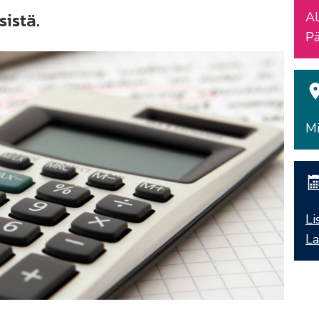
sistä.
Al
Pä
Mi
Li
La