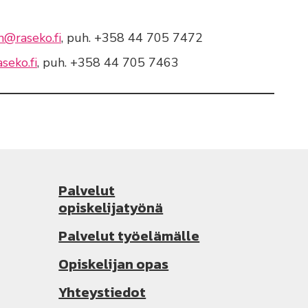
n@raseko.fi
,
puh. +358 44 705 7472
seko.fi
,
puh. +358 44 705 7463
Palvelut
opiskelijatyönä
Palvelut työelämälle
Opiskelijan opas
Yhteystiedot