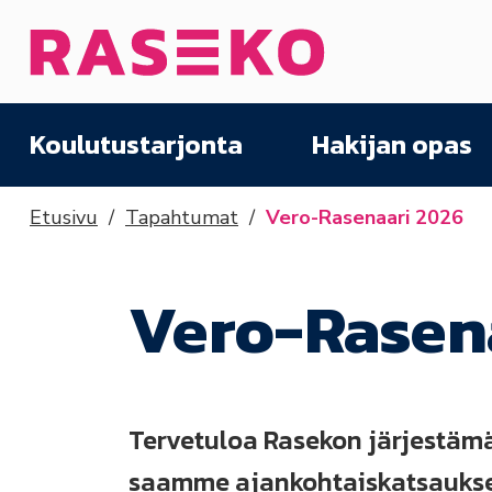
Siirry sisältöön
Etusivu
Koulutustarjonta
Hakijan opas
Etusivu
Tapahtumat
Vero-Rasenaari 2026
Vero-Rasen
Tervetuloa Rasekon järjestämä
saamme ajankohtaiskatsaukse