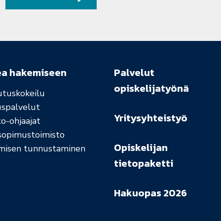
ea hakemiseen
Palvelut
opiskelijatyönä
utuskokeilu
uspalvelut
Yritysyhteistyö
o-ohjaajat
sopimustoimisto
Opiskelijan
misen tunnustaminen
tietopaketti
Hakuopas 2026