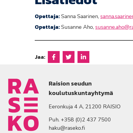
Opettaja:
Sanna Saarinen,
sanna.saarine
Opettaja:
Susanne Aho,
susanne.aho@ra
Jaa:
Jaa Facebookissa
Jaa Twitterissä
Jaa Linkedinissä
Raision seudun
koulutuskuntayhtymä
Eeronkuja 4 A, 21200 RAISIO
Puh. +358 (0)2 437 7500
haku@raseko.fi