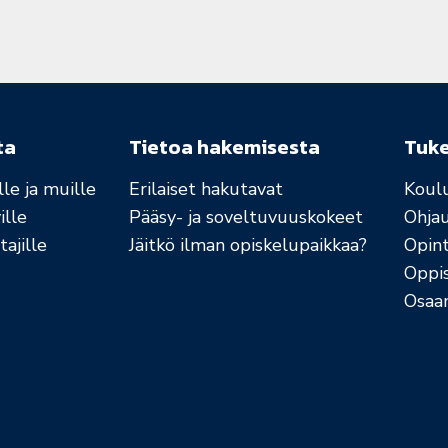
ta
Tietoa hakemisesta
Tuk
le ja muille
Erilaiset hakutavat
Koul
ille
Pääsy- ja soveltuvuuskokeet
Ohja
ajille
Jäitkö ilman opiskelupaikkaa?
Opint
Oppi
Osaa