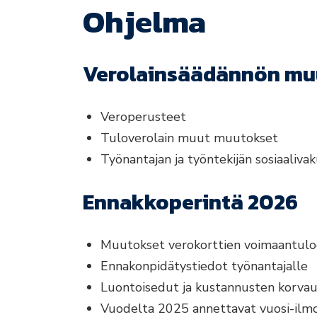
Ohjelma
Verolainsäädännön m
Veroperusteet
Tuloverolain muut muutokset
Työnantajan ja työntekijän sosiaaliv
Ennakkoperintä 202
6
Muutokset verokorttien voimaantulo
Ennakonpidätystiedot työnantajalle
Luontoisedut ja kustannusten korva
Vuodelta 2025 annettavat vuosi-ilm