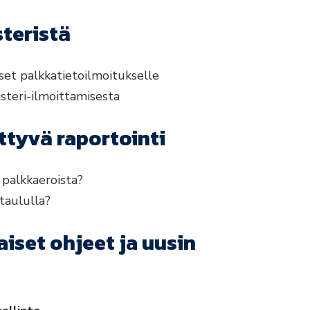
steristä
et palkkatietoilmoitukselle
steri-ilmoittamisesta
ttyvä raportointi
 palkkaeroista?
ataululla?
iset ohjeet ja uusin