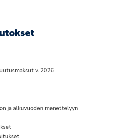
uutokset
akuutusmaksut v. 2026
on ja alkuvuoden menettelyyn
ukset
oitukset