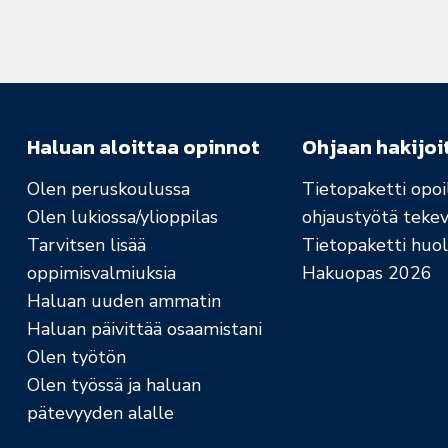
Haluan aloittaa opinnot
Ohjaan hakijoi
Olen peruskoulussa
Tietopaketti opoil
Olen lukiossa/ylioppilas
ohjaustyötä tekev
Tarvitsen lisää
Tietopaketti huolt
oppimisvalmiuksia
Hakuopas 2026
Haluan uuden ammatin
Haluan päivittää osaamistani
Olen työtön
Olen työssä ja haluan
pätevyyden alalle