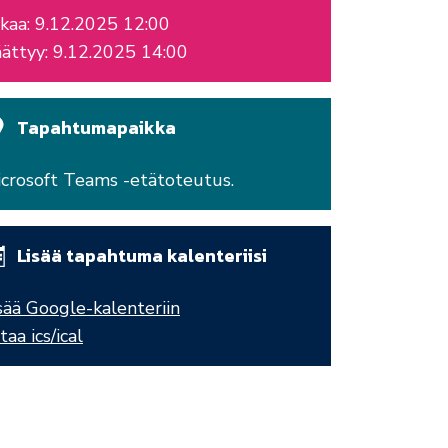
kaa: 9.12.2025 12:00
ättyy: 9.12.2025 14:00
Tapahtumapaikka
crosoft Teams -etätoteutus.
Lisää tapahtuma kalenteriisi
sää Google-kalenteriin
taa ics/ical