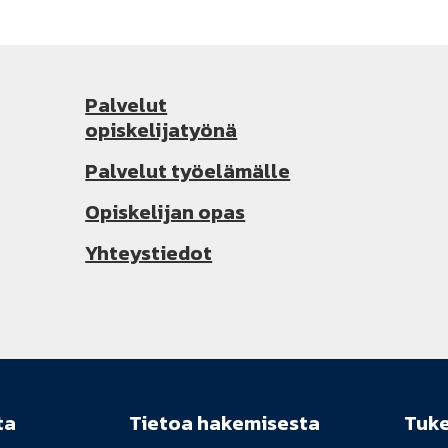
Palvelut
opiskelijatyönä
Palvelut työelämälle
Opiskelijan opas
Yhteystiedot
ta
Tietoa hakemisesta
Tuk