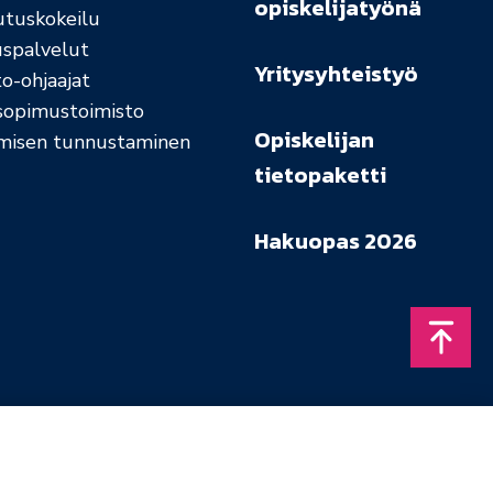
opiskelijatyönä
utuskokeilu
uspalvelut
Yritysyhteistyö
o-ohjaajat
sopimustoimisto
Opiskelijan
misen tunnustaminen
tietopaketti
Hakuopas 2026
Takais