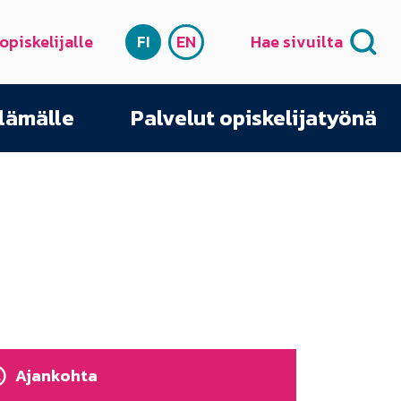
 opiskelijalle
FI
EN
Hae sivuilta
SUOMI
ENGLISH
elämälle
Palvelut opiskelijatyönä
Ajankohta