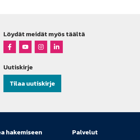
Löydät meidät myös täältä
Raseko Facebookissa
Raseko Youtubessa
Raseko Instagramissa
Raseko Linkedinissä
Uutiskirje
Tilaa uutiskirje
ea hakemiseen
Palvelut