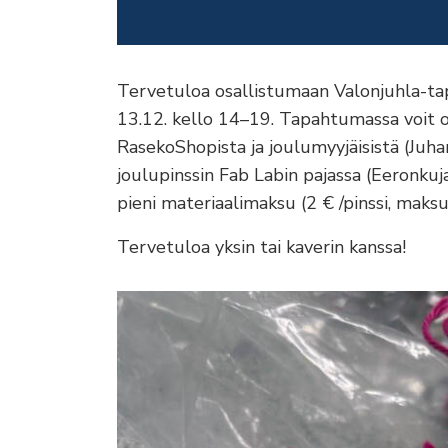
Tervetuloa osallistumaan Valonjuhla-t
13.12. kello 14–19. Tapahtumassa voit o
RasekoShopista ja joulumyyjäisistä (Juhan
joulupinssin Fab Labin pajassa (Eeronkuja
pieni materiaalimaksu (2 € /pinssi, maksu k
Tervetuloa yksin tai kaverin kanssa!