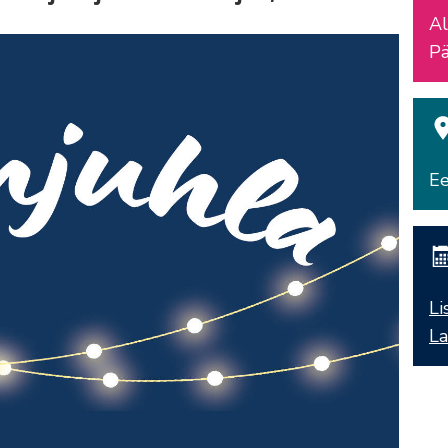
Al
Pä
Ee
Li
La