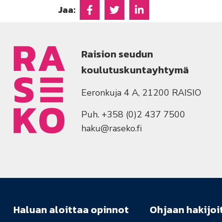
Jaa:
Jaa Facebookissa
Jaa Twitterissä
Jaa Linkedinissä
Raision seudun
koulutuskuntayhtymä
Eeronkuja 4 A, 21200 RAISIO
Puh. +358 (0)2 437 7500
haku@raseko.fi
Haluan aloittaa opinnot
Ohjaan hakijoi