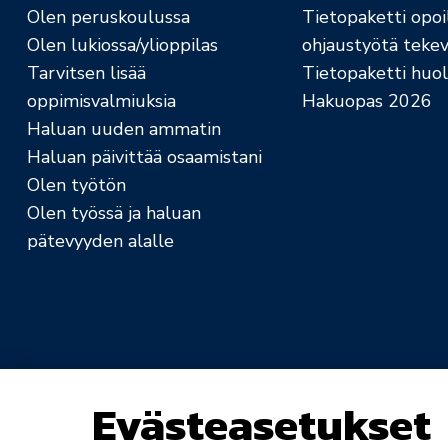
Olen peruskoulussa
Tietopaketti opoil
Olen lukiossa/ylioppilas
ohjaustyötä tekev
Tarvitsen lisää
Tietopaketti huolt
oppimisvalmiuksia
Hakuopas 2026
Haluan uuden ammatin
Haluan päivittää osaamistani
Olen työtön
Olen työssä ja haluan
pätevyyden alalle
Evästeasetukset
Saavutettavuusseloste
Rekisteri- ja tietosuo