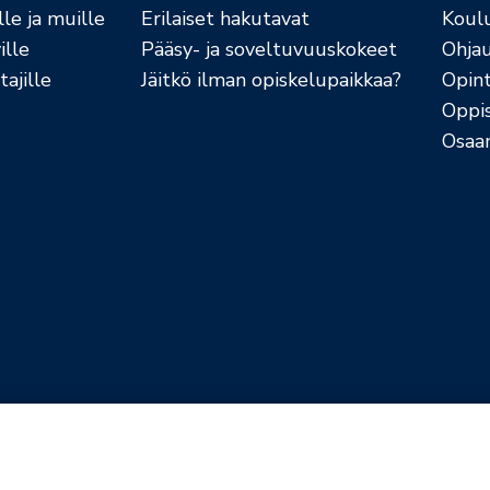
le ja muille
Erilaiset hakutavat
Koul
ille
Pääsy- ja soveltuvuuskokeet
Ohja
ajille
Jäitkö ilman opiskelupaikkaa?
Opint
Oppi
Osaa
jaselosteet
Evästekäytännöt