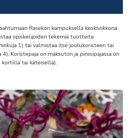
apahtumaan Rasekon kampuksella keskiviikkona
staa opiskelijoiden tekemiä tuotteita
inkuja 1) tai valmistaa itse joulukoristeen tai
 4). Koristepaja on maksuton ja pinssipajassa on
ortilla tai käteisellä).