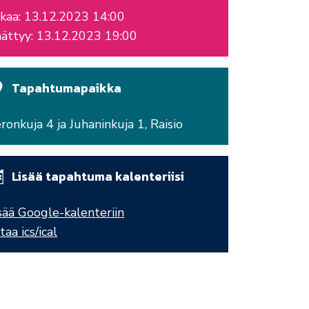
kaa: 13.12.2023 14:00
ättyy: 13.12.2023 19:00
Tapahtumapaikka
ronkuja 4 ja Juhaninkuja 1, Raisio
Lisää tapahtuma kalenteriisi
sää Google-kalenteriin
taa ics/ical