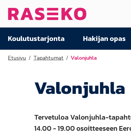
Siirry sisältöön
Etusivu
Koulutustarjonta
Hakijan opas
Etusivu
Tapahtumat
Valonjuhla
Valonjuhla
Tervetuloa Valonjuhla-tapahtu
14.00 - 19.00 osoitteeseen Eero