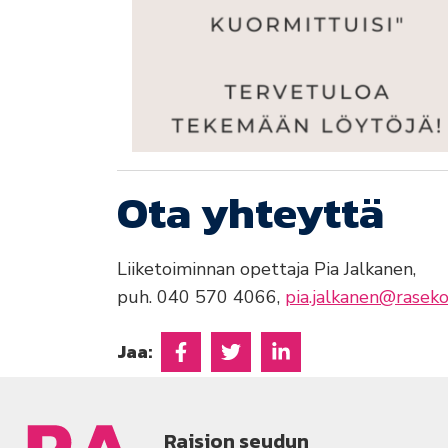
Ota yhteyttä
Liiketoiminnan opettaja Pia Jalkanen,
puh. 040 570 4066,
pia.jalkanen@raseko.
Jaa:
Jaa Facebookissa
Jaa Twitterissä
Jaa Linkedinissä
Raision seudun