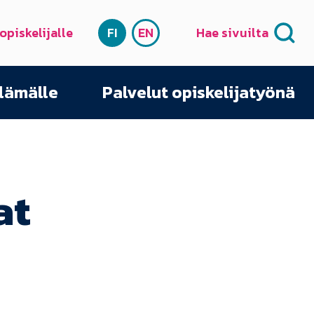
 opiskelijalle
FI
EN
Hae sivuilta
SUOMI
ENGLISH
elämälle
Palvelut opiskelijatyönä
at