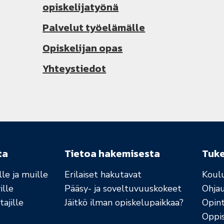
opiskelijatyönä
Palvelut työelämälle
Opiskelijan opas
Yhteystiedot
ta
Tietoa hakemisesta
Tuk
le ja muille
Erilaiset hakutavat
Koul
ille
Pääsy- ja soveltuvuuskokeet
Ohja
ajille
Jäitkö ilman opiskelupaikkaa?
Opint
Oppi