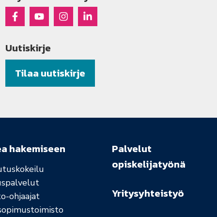
Raseko Facebookissa
Raseko Youtubessa
Raseko Instagramissa
Raseko Linkedinissä
Uutiskirje
Tilaa uutiskirje
ea hakemiseen
Palvelut
opiskelijatyönä
utuskokeilu
uspalvelut
Yritysyhteistyö
o-ohjaajat
sopimustoimisto