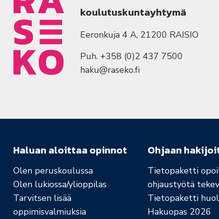
koulutuskuntayhtymä
Eeronkuja 4 A, 21200 RAISIO
Puh. +358 (0)2 437 7500
haku@raseko.fi
Haluan aloittaa opinnot
Ohjaan hakijoi
Olen peruskoulussa
Tietopaketti opoil
Olen lukiossa/ylioppilas
ohjaustyötä tekev
Tarvitsen lisää
Tietopaketti huolt
oppimisvalmiuksia
Hakuopas 2026