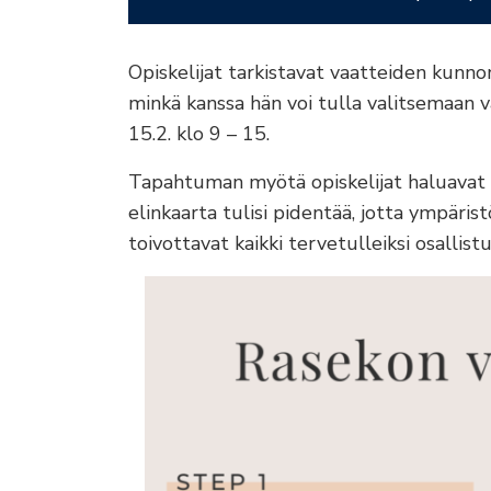
Opiskelijat tarkistavat vaatteiden kunno
minkä kanssa hän voi tulla valitsemaan va
15.2. klo 9 – 15.
Tapahtuman myötä opiskelijat haluavat 
elinkaarta tulisi pidentää, jotta ympäristö
toivottavat kaikki tervetulleiksi osallis