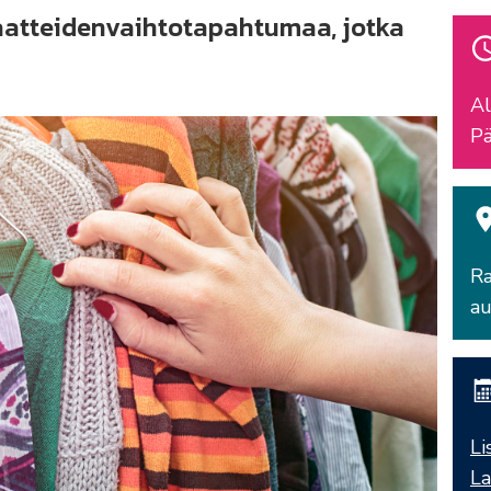
 vaatteidenvaihtotapahtumaa, jotka
Al
Pä
Ra
au
Li
La