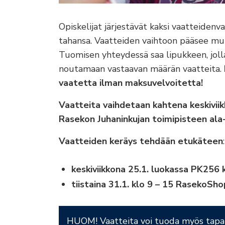
Opiskelijat järjestävät kaksi vaatteiden
tahansa. Vaatteiden vaihtoon pääsee mu
Tuomisen yhteydessä saa lipukkeen, jol
noutamaan vastaavan määrän vaatteita.
vaatetta ilman maksuvelvoitetta!
Vaatteita vaihdetaan kahtena keskivii
Rasekon Juhaninkujan toimipisteen ala-a
Vaatteiden keräys tehdään etukäteen
:
keskiviikkona
25.1. luokassa PK256 k
tiistaina 31.1. klo 9 – 15 RasekoSho
HUOM! Vaatteita voi tuoda myös tapah