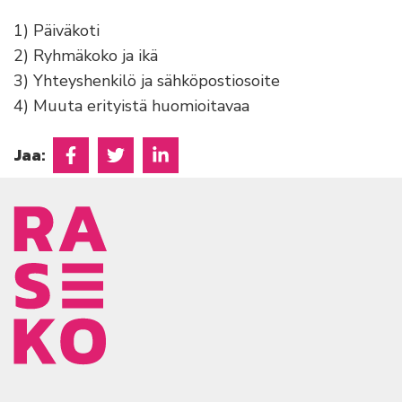
1) Päiväkoti
2) Ryhmäkoko ja ikä
3) Yhteyshenkilö ja sähköpostiosoite
4) Muuta erityistä huomioitavaa
Jaa:
Jaa Facebookissa
Jaa Twitterissä
Jaa Linkedinissä