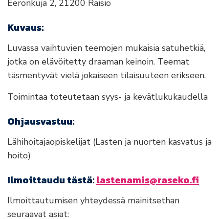
Eeronkuja 2, 21200 Raisio
Kuvaus:
Luvassa vaihtuvien teemojen mukaisia satuhetkiä,
jotka on elävöitetty draaman keinoin. Teemat
täsmentyvät vielä jokaiseen tilaisuuteen erikseen.
Toimintaa toteutetaan syys- ja kevätlukukaudella
Ohjausvastuu:
Lähihoitajaopiskelijat (Lasten ja nuorten kasvatus ja
hoito)
Ilmoittaudu tästä:
lastenamis@raseko.fi
Ilmoittautumisen yhteydessä mainitsethan
seuraavat asiat: