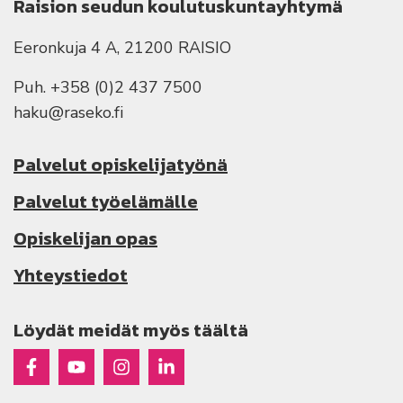
Raision seudun koulutuskuntayhtymä
Eeronkuja 4 A, 21200 RAISIO
Puh. +358 (0)2 437 7500
haku@raseko.fi
Palvelut opiskelijatyönä
Palvelut työelämälle
Opiskelijan opas
Yhteystiedot
Löydät meidät myös täältä
Raseko Facebookissa
Raseko Youtubessa
Raseko Instagramissa
Raseko Linkedinissä