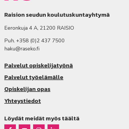
Raision seudun koulutuskuntayhtymä
Eeronkuja 4 A, 21200 RAISIO
Puh. +358 (0)2 437 7500
haku@raseko.fi
Palvelut opiskelijatyönä
Palvelut työelämälle
Opiskelijan opas
Yhteystiedot
Löydät meidät myös täältä
Raseko Facebookissa
Raseko Youtubessa
Raseko Instagramissa
Raseko Linkedinissä