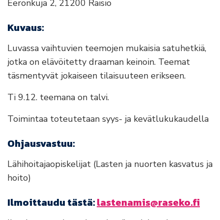
Eeronkuja 2, 21200 Raisio
Kuvaus:
Luvassa vaihtuvien teemojen mukaisia satuhetkiä,
jotka on elävöitetty draaman keinoin. Teemat
täsmentyvät jokaiseen tilaisuuteen erikseen.
Ti 9.12. teemana on talvi.
Toimintaa toteutetaan syys- ja kevätlukukaudella
Ohjausvastuu:
Lähihoitajaopiskelijat (Lasten ja nuorten kasvatus ja
hoito)
Ilmoittaudu tästä:
lastenamis@raseko.fi