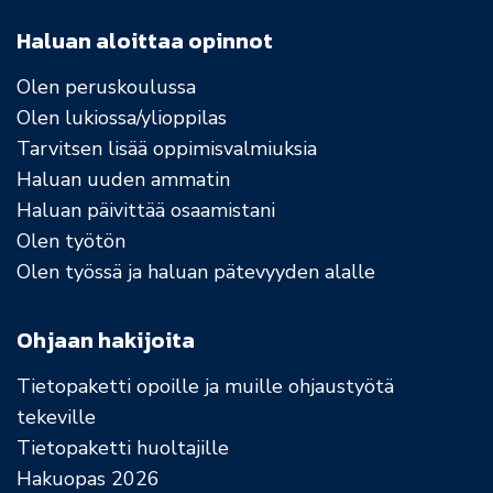
Haluan aloittaa opinnot
Olen peruskoulussa
Olen lukiossa/ylioppilas
Tarvitsen lisää oppimisvalmiuksia
Haluan uuden ammatin
Haluan päivittää osaamistani
Olen työtön
Olen työssä ja haluan pätevyyden alalle
Ohjaan hakijoita
Tietopaketti opoille ja muille ohjaustyötä
tekeville
Tietopaketti huoltajille
Hakuopas 2026