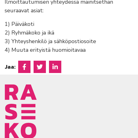
Ilmoittautumisen yhteydessä mainitsethan
seuraavat asiat:
1) Päiväkoti
2) Ryhmäkoko ja ikä
3) Yhteyshenkilö ja sähköpostiosoite
4) Muuta erityistä huomioitavaa
Jaa:
Jaa Facebookissa
Jaa Twitterissä
Jaa Linkedinissä