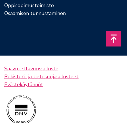
Oppisopimustoimisto
Osaamisen tunnustaminen
Takais
Saavutettavuusseloste
Rekisteri- ja tietosuojaselosteet
Evästekäytännöt