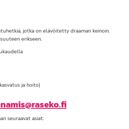
tuhetkiä, jotka on elävöitetty draaman keinoin.
isuuteen erikseen.
kukaudella
kasvatus ja hoito)
enamis@raseko.fi
n seuraavat asiat: