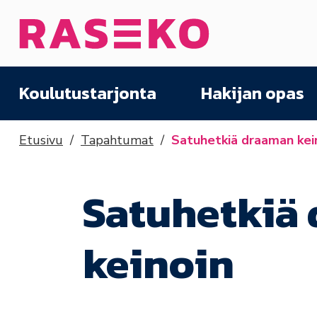
Siirry sisältöön
Etusivu
Koulutustarjonta
Hakijan opas
Etusivu
Tapahtumat
Satuhetkiä draaman kei
Satuhetkiä
keinoin