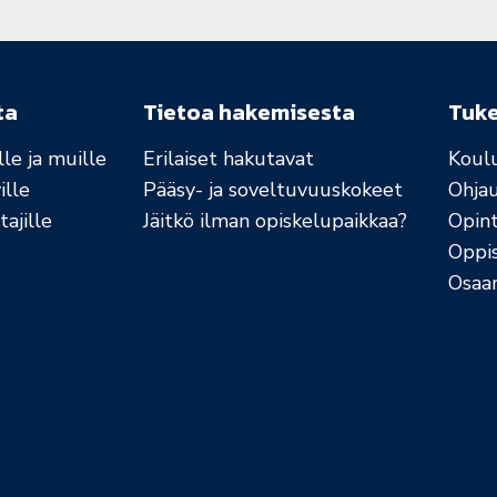
ta
Tietoa hakemisesta
Tuk
le ja muille
Erilaiset hakutavat
Koul
ille
Pääsy- ja soveltuvuuskokeet
Ohja
ajille
Jäitkö ilman opiskelupaikkaa?
Opint
Oppi
Osaa