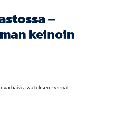
astossa –
aman keinoin
en varhaiskasvatuksen ryhmät