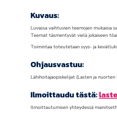
Kuvaus:
Luvassa vaihtuvien teemojen mukaisia sa
Teemat täsmentyvät vielä jokaiseen tila
Toimintaa toteutetaan syys- ja kevätlu
Ohjausvastuu:
Lähihoitajaopiskelijat (Lasten ja nuorten 
Ilmoittaudu tästä:
last
Ilmoittautumisen yhteydessä mainitsetha