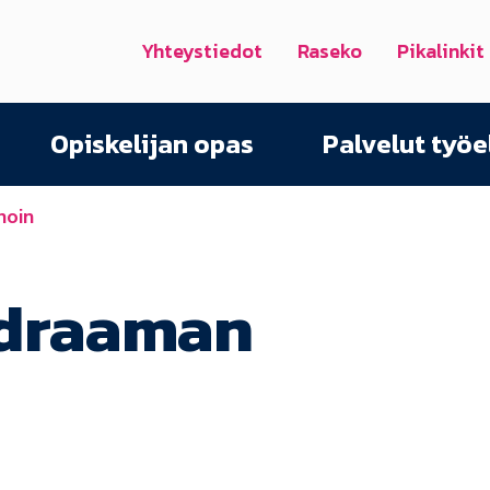
Yhteystiedot
Raseko
Pikalinkit
Opiskelijan opas
Palvelut työ
noin
 draaman