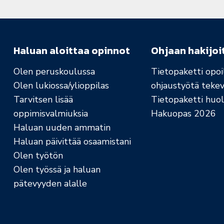
Haluan aloittaa opinnot
Ohjaan hakijoi
Olen peruskoulussa
Tietopaketti opoil
Olen lukiossa/ylioppilas
ohjaustyötä tekev
Tarvitsen lisää
Tietopaketti huolt
oppimisvalmiuksia
Hakuopas 2026
Haluan uuden ammatin
Haluan päivittää osaamistani
Olen työtön
Olen työssä ja haluan
pätevyyden alalle