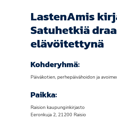
LastenAmis kirj
Satuhetkiä dra
elävöitettynä
Kohderyhmä:
Päiväkotien, perhepäivähoidon ja avoim
Paikka:
Raision kaupunginkirjasto
Eeronkuja 2, 21200 Raisio