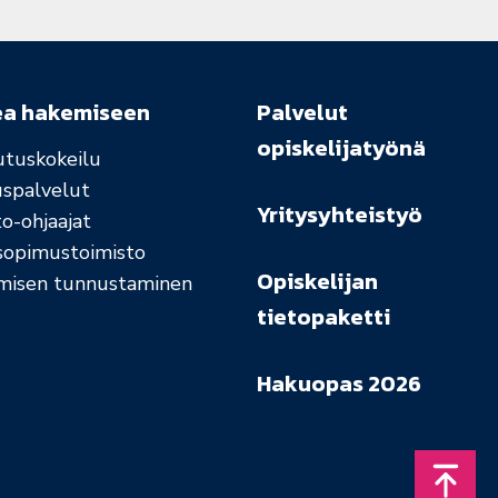
ea hakemiseen
Palvelut
opiskelijatyönä
utuskokeilu
uspalvelut
Yritysyhteistyö
o-ohjaajat
sopimustoimisto
Opiskelijan
misen tunnustaminen
tietopaketti
Hakuopas 2026
Takais