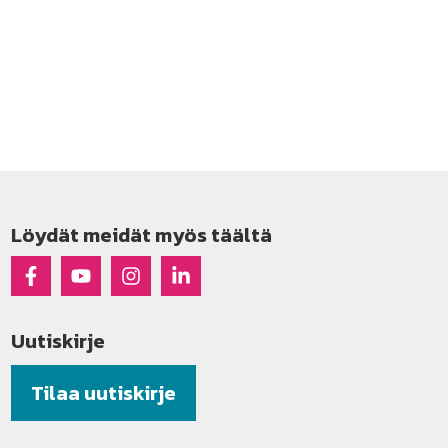
Löydät meidät myös täältä
Raseko Facebookissa
Raseko Youtubessa
Raseko Instagramissa
Raseko Linkedinissä
Uutiskirje
Tilaa uutiskirje