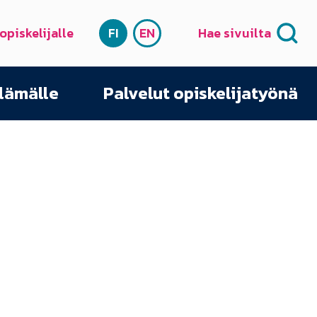
 opiskelijalle
FI
EN
Hae sivuilta
SUOMI
ENGLISH
elämälle
Palvelut opiskelijatyönä