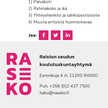
1) Päiväkoti
2) Ryhmäkoko ja ikä
3) Yhteyshenkilö ja sähköpostiosoite
4) Muuta erityistä huomioitavaa
Jaa:
Jaa Facebookissa
Jaa Twitterissä
Jaa Linkedinissä
Raision seudun
koulutuskuntayhtymä
Eeronkuja 4 A, 21200 RAISIO
Puh. +358 (0)2 437 7500
haku@raseko.fi