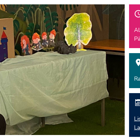
Al
Pä
Ra
Li
La