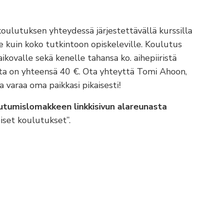
oulutuksen yhteydessä järjestettävällä kurssilla
kuin koko tutkintoon opiskeleville. Koulutus
aikovalle sekä kenelle tahansa ko. aihepiiristä
nta on yhteensä 40 €. Ota yhteyttä Tomi Ahoon,
a varaa oma paikkasi pikaisesti!
autumislomakkeen linkkisivun alareunasta
iset koulutukset”.