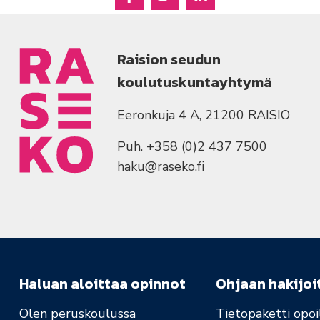
Jaa Facebookissa
Jaa Twitterissä
Jaa Linkedinissä
Raision seudun
koulutuskuntayhtymä
Eeronkuja 4 A, 21200 RAISIO
Puh. +358 (0)2 437 7500
haku@raseko.fi
Haluan aloittaa opinnot
Ohjaan hakijoi
Olen peruskoulussa
Tietopaketti opoil