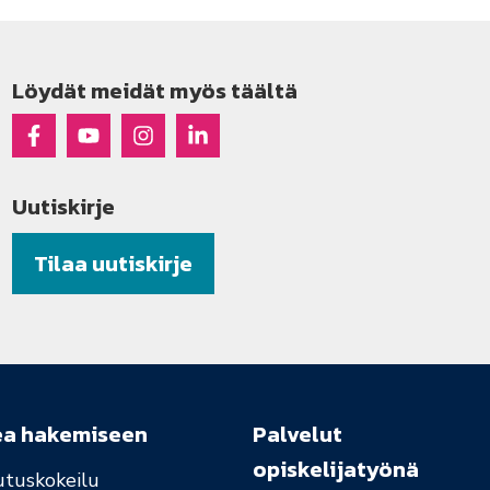
Löydät meidät myös täältä
Raseko Facebookissa
Raseko Youtubessa
Raseko Instagramissa
Raseko Linkedinissä
Uutiskirje
Tilaa uutiskirje
ea hakemiseen
Palvelut
opiskelijatyönä
utuskokeilu