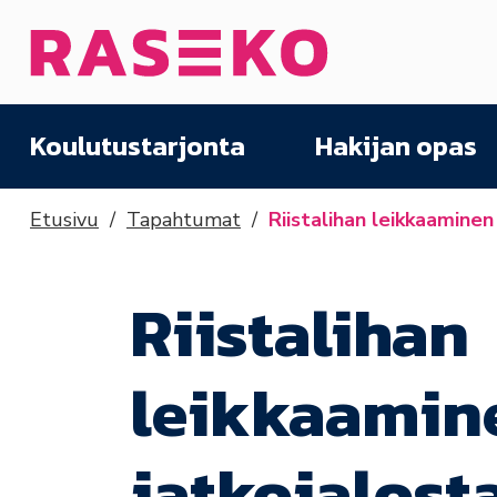
Siirry sisältöön
Etusivu
Koulutustarjonta
Hakijan opas
Etusivu
Tapahtumat
Riistalihan leikkaaminen
Riistalihan
leikkaamin
jatkojalost