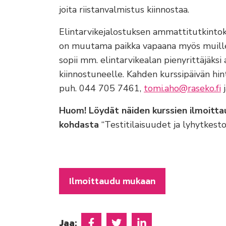
joita riistanvalmistus kiinnostaa.
Elintarvikejalostuksen ammattitutkintok
on muutama paikka vapaana myös muille 
sopii mm. elintarvikealan pienyrittäjäksi 
kiinnostuneelle. Kahden kurssipäivän hi
puh. 044 705 7461,
tomi.aho@raseko.fi
j
Huom!
Löydät näiden kurssien ilmoitt
kohdasta
“Testitilaisuudet ja lyhytkesto
Ilmoittaudu mukaan
Jaa: