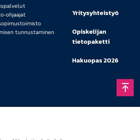
uspalvelut
Yritysyhteistyö
o-ohjaajat
sopimustoimisto
Opiskelijan
misen tunnustaminen
tietopaketti
Hakuopas 2026
Takais