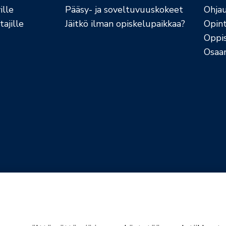
ille
Pääsy- ja soveltuvuuskokeet
Ohja
ajille
Jäitkö ilman opiskelupaikkaa?
Opint
Oppi
Osaa
jaselosteet
Evästekäytännöt