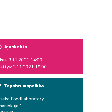
Ajankohta
kaa: 3.11.2021 14:00
ättyy: 3.11.2021 19:00
Tapahtumapaikka
seko FoodLaboratory
haninkuja 1