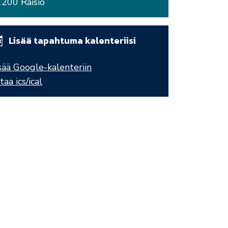
200 Raisio
Lisää tapahtuma kalenteriisi
sää Google-kalenteriin
taa ics/ical