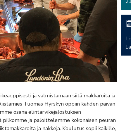
21
Li
La
ikeaoppisesti ja valmistamaan siitä makkaroita ja
 Riistamies Tuomas Hyrskyn oppiin kahden päivän
tämme osana elintarvikejalostuksen
ä pilkomme ja paloittelemme kokonaisen peuran
istamakkaroita ja nakkeja. Koulutus sopii kaikille,