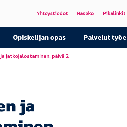
Yhteystiedot
Raseko
Pikalinkit
Opiskelijan opas
Palvelut työ
 ja jatkojalostaminen, päivä 2
en ja
aminen,