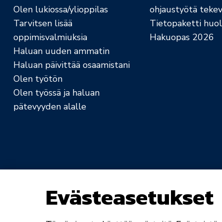
Olen lukiossa/ylioppilas
ohjaustyötä tekev
Tarvitsen lisää
Tietopaketti huolt
oppimisvalmiuksia
Hakuopas 2026
Haluan uuden ammatin
Haluan päivittää osaamistani
Olen työtön
Olen työssä ja haluan
pätevyyden alalle
Evästeasetukset
Saavutettavuusseloste
Rekisteri- ja tietosuo