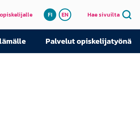
 opiskelijalle
FI
EN
Hae sivuilta
SUOMI
ENGLISH
elämälle
Palvelut opiskelijatyönä