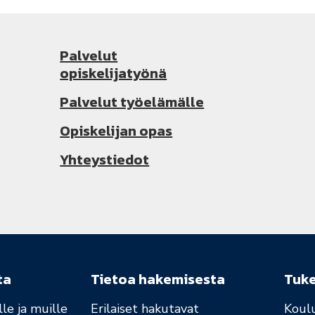
Palvelut
opiskelijatyönä
Palvelut työelämälle
Opiskelijan opas
Yhteystiedot
ta
Tietoa hakemisesta
Tuk
le ja muille
Erilaiset hakutavat
Koul