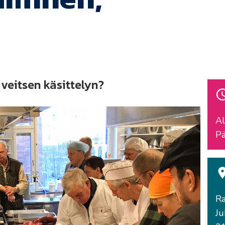
t veitsen käsittelyn?
Al
Pä
Ra
Ju