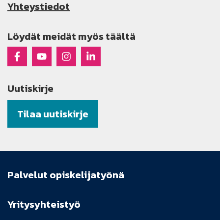
Yhteystiedot
Löydät meidät myös täältä
Raseko Facebookissa
Raseko Youtubessa
Raseko Instagramissa
Raseko Linkedinissä
Uutiskirje
Tilaa uutiskirje
Palvelut opiskelijatyönä
Yritysyhteistyö