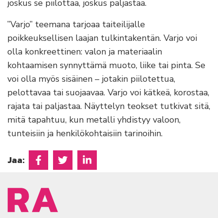
joskus se piilottaa, joskus paljastaa.
”Varjo” teemana tarjoaa taiteilijalle
poikkeuksellisen laajan tulkintakentän. Varjo voi
olla konkreettinen: valon ja materiaalin
kohtaamisen synnyttämä muoto, liike tai pinta. Se
voi olla myös sisäinen – jotakin piilotettua,
pelottavaa tai suojaavaa. Varjo voi kätkeä, korostaa,
rajata tai paljastaa. Näyttelyn teokset tutkivat sitä,
mitä tapahtuu, kun metalli yhdistyy valoon,
tunteisiin ja henkilökohtaisiin tarinoihin.
Jaa:
Jaa Facebookissa
Jaa Twitterissä
Jaa Linkedinissä