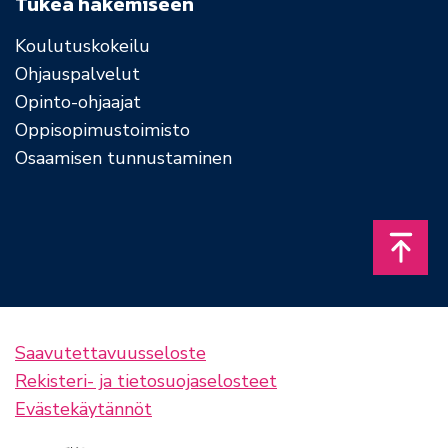
Tukea hakemiseen
Koulutuskokeilu
Ohjauspalvelut
Opinto-ohjaajat
Oppisopimustoimisto
Osaamisen tunnustaminen
Takais
Saavutettavuusseloste
Rekisteri- ja tietosuojaselosteet
Evästekäytännöt