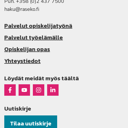
Puh. +358 (0)2 437 7500
haku@raseko.fi
Palvelut opiskelijatyönä
Palvelut työelämälle
Opiskelijan opas
Yhteystiedot
Löydät meidät myös täältä
Raseko Facebookissa
Raseko Youtubessa
Raseko Instagramissa
Raseko Linkedinissä
Uutiskirje
Tilaa uutiskirje