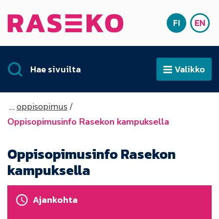
Siirry sisältöön
FI
EN
Etusivu
SUOMI
ENG
Hae sivuilta
Valikko
Avaa
oppisopimus
Oppisopimusinfo Rasekon kampuksella
Oppisopimusinfo Rasekon
kampuksella
Ajankohta