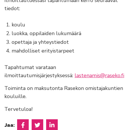
Ilmoittautuessasi tapahtumaan kerro seuraavat
tiedot:
koulu
luokka, oppilaiden lukumäärä
opettaja ja yhteystiedot
mahdolliset erityistarpeet
Tapahtumat varataan
ilmoittautumisjärjestyksessä:
lastenamis@raseko.fi
Toiminta on maksutonta Rasekon omistajakuntien
kouluille.
Tervetuloa!
Jaa:
Jaa Facebookissa
Jaa Twitterissä
Jaa Linkedinissä