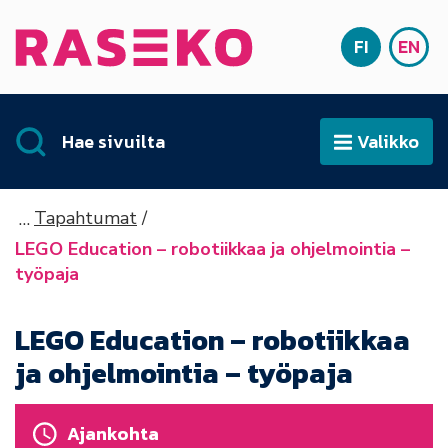
Siirry sisältöön
FI
EN
Etusivu
SUOMI
ENG
Hae sivuilta
Valikko
Avaa
Tapahtumat
LEGO Education – robotiikkaa ja ohjelmointia –
työpaja
LEGO Education – robotiikkaa
ja ohjelmointia – työpaja
Ajankohta