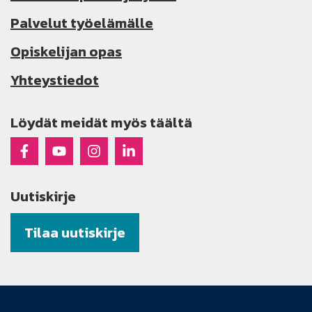
Palvelut työelämälle
Opiskelijan opas
Yhteystiedot
Löydät meidät myös täältä
Raseko Facebookissa
Raseko Youtubessa
Raseko Instagramissa
Raseko Linkedinissä
Uutiskirje
Tilaa uutiskirje