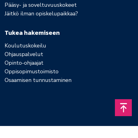
Pääsy- ja soveltuvuuskokeet
Jäitkö ilman opiskelupaikkaa?
Tukea hakemiseen
Koulutuskokeilu
Ohjauspalvelut
Opinto-ohjaajat
Oppisopimustoimisto
Osaamisen tunnustaminen
Takais