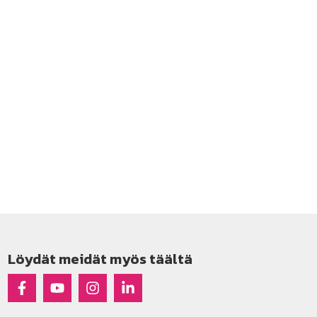
Löydät meidät myös täältä
Raseko Facebookissa
Raseko Youtubessa
Raseko Instagramissa
Raseko Linkedinissä