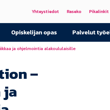
Yhteystiedot
Raseko
Pikalinkit
Opiskelijan opas
Palvelut työ
kkaa ja ohjelmointia alakoululaisille
tion –
 ja
ia