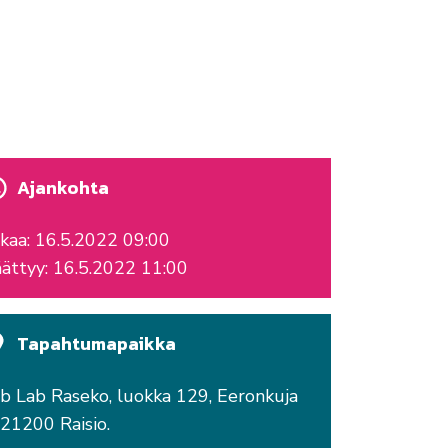
Ajankohta
kaa: 16.5.2022 09:00
ättyy: 16.5.2022 11:00
Tapahtumapaikka
b Lab Raseko, luokka 129, Eeronkuja
 21200 Raisio.