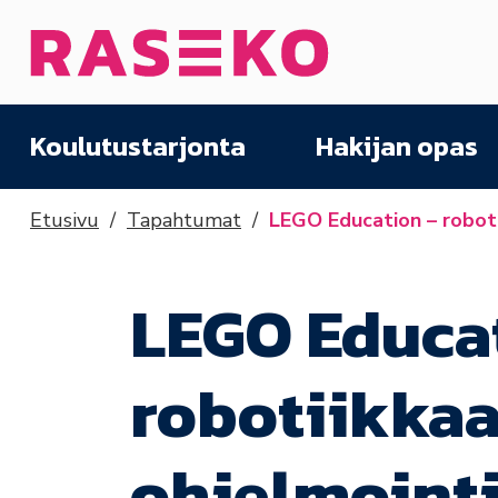
Siirry sisältöön
Etusivu
Koulutustarjonta
Hakijan opas
Etusivu
Tapahtumat
LEGO Education – robotii
LEGO Educa
robotiikkaa
ohjelmoint