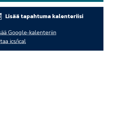
Lisää tapahtuma kalenteriisi
sää Google-kalenteriin
taa ics/ical