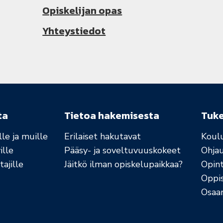
Opiskelijan opas
Yhteystiedot
ta
Tietoa hakemisesta
Tuk
le ja muille
Erilaiset hakutavat
Koul
ille
Pääsy- ja soveltuvuuskokeet
Ohja
ajille
Jäitkö ilman opiskelupaikkaa?
Opint
Oppi
Osaa