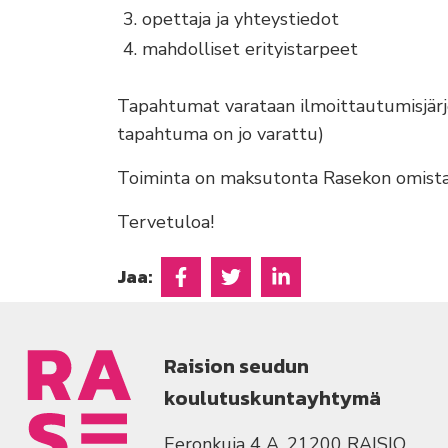
opettaja ja yhteystiedot
mahdolliset erityistarpeet
Tapahtumat varataan ilmoittautumisjärj
tapahtuma on jo varattu)
Toiminta on maksutonta Rasekon omistaj
Tervetuloa!
Jaa:
Jaa Facebookissa
Jaa Twitterissä
Jaa Linkedinissä
Raision seudun
koulutuskuntayhtymä
Eeronkuja 4 A, 21200 RAISIO