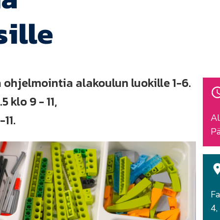
ille
ohjelmointia alakoulun luokille 1-6.
klo 9 - 11,
-11.
Al
Pä
Fa
4,