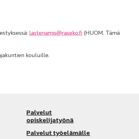
estyksessä:
lastenamis@raseko.fi
(HUOM. Tämä
akuntien kouluille.
Palvelut
opiskelijatyönä
Palvelut työelämälle