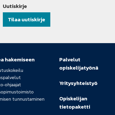
Uutiskirje
Tilaa uutiskirje
ea hakemiseen
Palvelut
opiskelijatyönä
utuskokeilu
uspalvelut
Yritysyhteistyö
o-ohjaajat
sopimustoimisto
Opiskelijan
misen tunnustaminen
tietopaketti