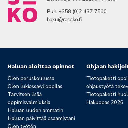
Puh. +358 (0)2 437 7500
haku@raseko.fi
Haluan aloittaa opinnot
Ohjaan hakijoi
Olen peruskoulussa
Tietopaketti opoil
Olen lukiossa/ylioppilas
ohjaustyötä tekev
Tarvitsen lisää
Tietopaketti huolt
oppimisvalmiuksia
Hakuopas 2026
Haluan uuden ammatin
Haluan päivittää osaamistani
Olen työtön