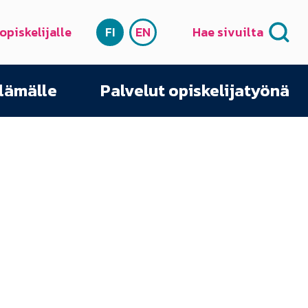
 opiskelijalle
FI
EN
Hae sivuilta
SUOMI
ENGLISH
elämälle
Palvelut opiskelijatyönä