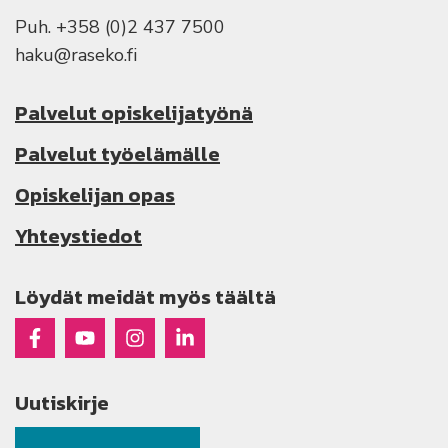
Puh. +358 (0)2 437 7500
haku@raseko.fi
Palvelut opiskelijatyönä
Palvelut työelämälle
Opiskelijan opas
Yhteystiedot
Löydät meidät myös täältä
Raseko Facebookissa
Raseko Youtubessa
Raseko Instagramissa
Raseko Linkedinissä
Uutiskirje