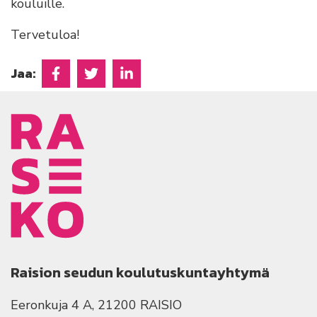
kouluille.
Tervetuloa!
Jaa:
Jaa Facebookissa
Jaa Twitterissä
Jaa Linkedinissä
Raision seudun koulutuskuntayhtymä
Eeronkuja 4 A, 21200 RAISIO