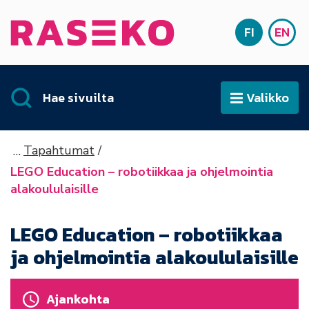
Siirry sisältöön
FI
EN
Etusivu
SUOMI
ENG
Hae sivuilta
Valikko
Avaa
Tapahtumat
LEGO Education – robotiikkaa ja ohjelmointia
alakoululaisille
LEGO Education – robotiikkaa
ja ohjelmointia alakoululaisille
Ajankohta