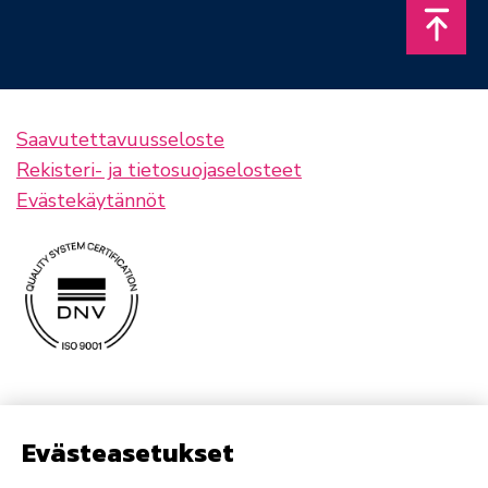
Takais
Saavutettavuusseloste
Rekisteri- ja tietosuojaselosteet
Evästekäytännöt
Evästeasetukset