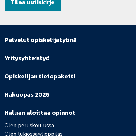
Tilaa uutiskirje
Palvelut opiskelijatyönä
Yritysyhteistyö
Opiskelijan tietopaketti
Hakuopas 2026
Haluan aloittaa opinnot
Olen peruskoulussa
Olen lukiossa/ylioppilas