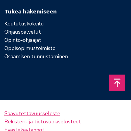
Tukea hakemiseen
Koulutuskokeilu
Ohjauspalvelut
Opinto-ohjaajat
Oppisopimustoimisto
Osaamisen tunnustaminen
Takais
Saavutettavuusseloste
Rekisteri- ja tietosuojaselosteet
Evästekäytännöt