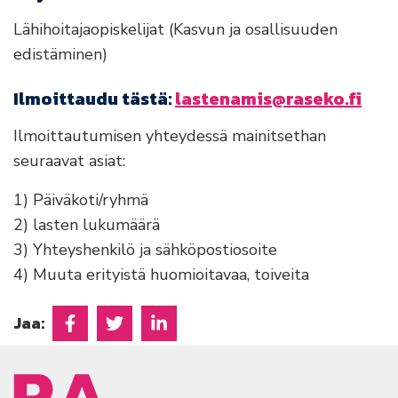
Lähihoitajaopiskelijat (Kasvun ja osallisuuden
edistäminen)
Ilmoittaudu tästä:
lastenamis@raseko.fi
Ilmoittautumisen yhteydessä mainitsethan
seuraavat asiat:
1) Päiväkoti/ryhmä
2) lasten lukumäärä
3) Yhteyshenkilö ja sähköpostiosoite
4) Muuta erityistä huomioitavaa, toiveita
Jaa:
Jaa Facebookissa
Jaa Twitterissä
Jaa Linkedinissä