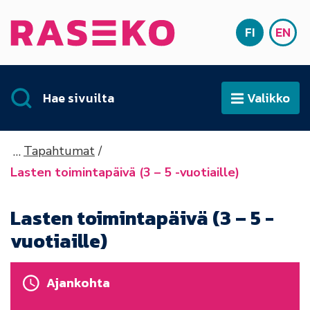
Siirry sisältöön
FI
EN
Etusivu
SUOMI
ENG
Hae sivuilta
Valikko
Avaa
Tapahtumat
Lasten toimintapäivä (3 – 5 -vuotiaille)
Lasten toimintapäivä (3 – 5 -
vuotiaille)
Ajankohta