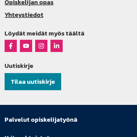
Opiskelijan opas
Yhteystiedot
Löydät meidät myös täältä
Raseko Facebookissa
Raseko Youtubessa
Raseko Instagramissa
Raseko Linkedinissä
Uutiskirje
Tilaa uutiskirje
Palvelut opiskelijatyönä