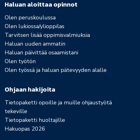
Haluan aloittaa opinnot
Olen peruskoulussa
Olen lukiossa/ylioppilas
Tarvitsen lisää oppimisvalmiuksia
Haluan uuden ammatin
Haluan päivittää osaamistani
Olen työtön
Olen työssä ja haluan pätevyyden alalle
Ohjaan hakijoita
Tietopaketti opoille ja muille ohjaustyötä
tekeville
Tietopaketti huoltajille
Hakuopas 2026