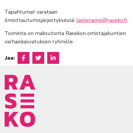
Tapahtumat varataan
ilmoittautumisjärjestyksessä:
lastenamis@raseko.fi
Toiminta on maksutonta Rasekon omistajakuntien
varhaiskasvatuksen ryhmille.
Jaa:
Jaa Facebookissa
Jaa Twitterissä
Jaa Linkedinissä