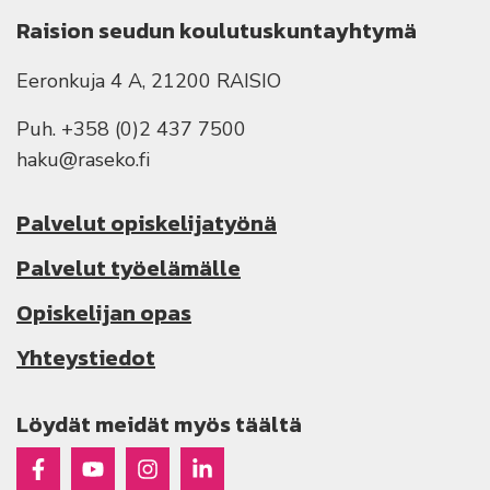
Raision seudun koulutuskuntayhtymä
Eeronkuja 4 A, 21200 RAISIO
Puh. +358 (0)2 437 7500
haku@raseko.fi
Palvelut opiskelijatyönä
Palvelut työelämälle
Opiskelijan opas
Yhteystiedot
Löydät meidät myös täältä
Raseko Facebookissa
Raseko Youtubessa
Raseko Instagramissa
Raseko Linkedinissä