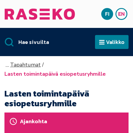
Siirry sisältöön
FI
EN
Etusivu
SUOMI
ENG
Hae sivuilta
Valikko
Avaa
Tapahtumat
Lasten toimintapäivä esiopetusryhmille
Lasten toimintapäivä
esiopetusryhmille
Ajankohta