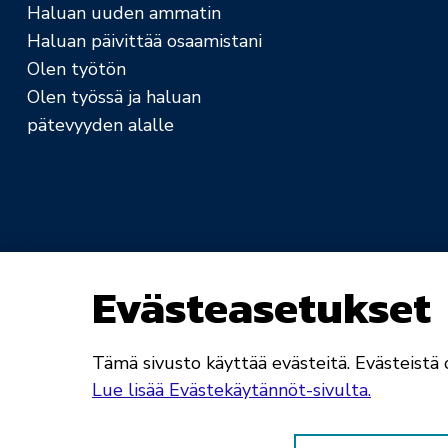
Haluan uuden ammatin
Haluan päivittää osaamistani
Olen työtön
Olen työssä ja haluan
pätevyyden alalle
Evästeasetukset
Saavutettavuusseloste
Rekisteri- ja tietosuo
Tämä sivusto käyttää evästeitä. Evästeistä o
Lue lisää Evästekäytännöt-sivulta.