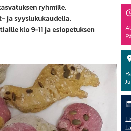
asvatuksen ryhmille.
- ja syyslukukaudella.
iaille klo 9-11 ja esiopetuksen
Al
Pä
Ra
Ju
Li
La