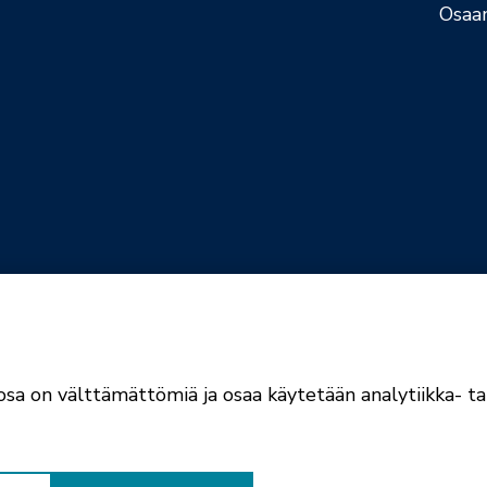
Osaa
jaselosteet
Evästekäytännöt
sa on välttämättömiä ja osaa käytetään analytiikka- tai