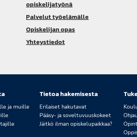
opiskelijatyönä
Palvelut työelämälle
Opiskelijan opas
Yhteystiedot
ta
Tietoa hakemisesta
Tuk
le ja muille
Erilaiset hakutavat
Koul
ille
Pääsy- ja soveltuvuuskokeet
Ohja
ajille
Jäitkö ilman opiskelupaikkaa?
Opint
Oppi