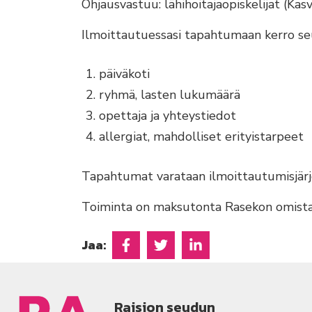
Ohjausvastuu: lähihoitajaopiskelijat (Ka
Ilmoittautuessasi tapahtumaan kerro se
päiväkoti
ryhmä, lasten lukumäärä
opettaja ja yhteystiedot
allergiat, mahdolliset erityistarpeet
Tapahtumat varataan ilmoittautumisjärj
Toiminta on maksutonta Rasekon omistaj
Jaa:
Jaa Facebookissa
Jaa Twitterissä
Jaa Linkedinissä
Raision seudun