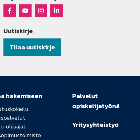
Raseko Facebookissa
Raseko Youtubessa
Raseko Instagramissa
Raseko Linkedinissä
Uutiskirje
Tilaa uutiskirje
ea hakemiseen
Palvelut
opiskelijatyönä
utuskokeilu
uspalvelut
Yritysyhteistyö
o-ohjaajat
sopimustoimisto