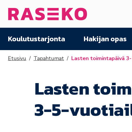
Siirry sisältöön
Etusivu
Koulutustarjonta
Hakijan opas
Etusivu
Tapahtumat
Lasten toimintapäivä 3-
Lasten toim
3-5-vuotiai