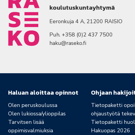
koulutuskuntayhtymä
Eeronkuja 4 A, 21200 RAISIO
Puh. +358 (0)2 437 7500
haku@raseko.fi
Haluan aloittaa opinnot
Ohjaan hakijoi
Olen peruskoulussa
Tietopaketti opoil
Olen lukiossa/ylioppilas
ohjaustyötä tekev
Tarvitsen lisää
Tietopaketti huolt
oppimisvalmiuksia
Hakuopas 2026