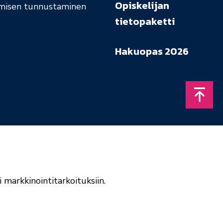
Opiskelijan
misen tunnustaminen
tietopaketti
Hakuopas 2026
Takais
 markkinointitarkoituksiin.