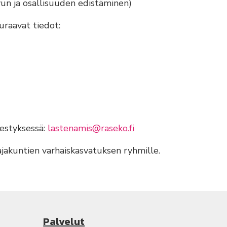
svun ja osallisuuden edistäminen)
uraavat tiedot:
estyksessä:
lastenamis@raseko.fi
akuntien varhaiskasvatuksen ryhmille.
Palvelut