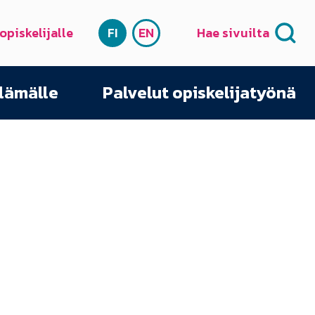
 opiskelijalle
FI
EN
Hae sivuilta
SUOMI
ENGLISH
elämälle
Palvelut opiskelijatyönä