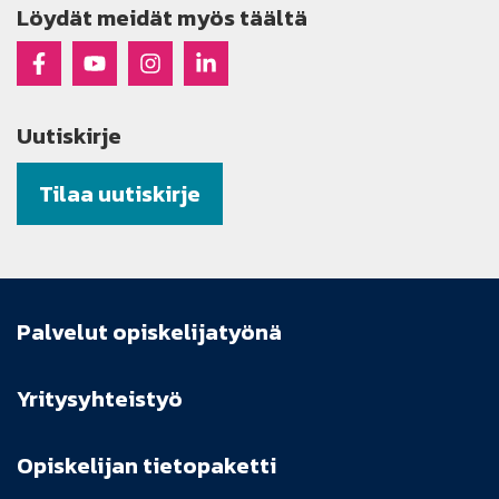
Löydät meidät myös täältä
Raseko Facebookissa
Raseko Youtubessa
Raseko Instagramissa
Raseko Linkedinissä
Uutiskirje
Tilaa uutiskirje
Palvelut opiskelijatyönä
Yritysyhteistyö
Opiskelijan tietopaketti