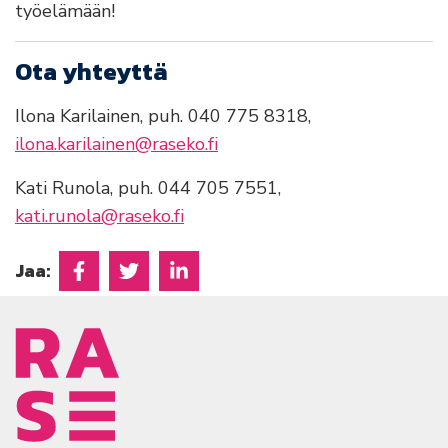
työelämään!
Ota yhteyttä
Ilona Karilainen, puh. 040 775 8318,
ilona.karilainen@raseko.fi
Kati Runola, puh. 044 705 7551,
kati.runola@raseko.fi
Jaa:
Jaa Facebookissa
Jaa Twitterissä
Jaa Linkedinissä