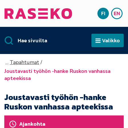
Siirry sisältöön
FI
EN
Etusivu
SUOMI
ENG
Hae sivuilta
Valikko
Avaa
Tapahtumat
Joustavasti työhön -hanke Ruskon vanhassa
apteekissa
Joustavasti työhön -hanke
Ruskon vanhassa apteekissa
Ajankohta