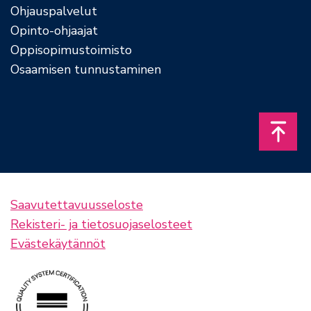
Ohjauspalvelut
Opinto-ohjaajat
Oppisopimustoimisto
Osaamisen tunnustaminen
Takais
Saavutettavuusseloste
Rekisteri- ja tietosuojaselosteet
Evästekäytännöt