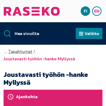
Siirry sisältöön
FI
EN
Etusivu
SUOMI
ENG
Hae sivuilta
Valikko
Avaa
Tapahtumat
Joustavasti työhön -hanke Myllyssä
Joustavasti työhön -hanke
Myllyssä
Ajankohta