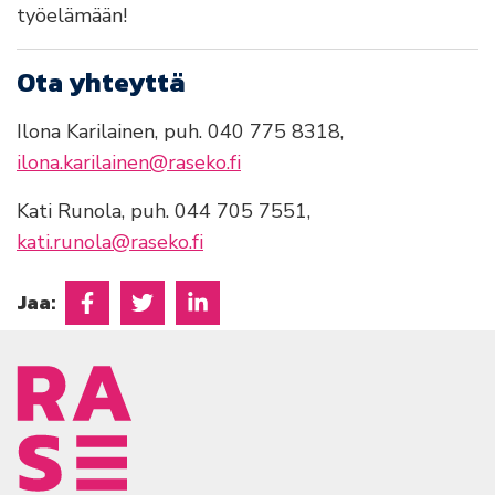
työelämään!
Ota yhteyttä
Ilona Karilainen, puh. 040 775 8318,
ilona.karilainen@raseko.fi
Kati Runola, puh. 044 705 7551,
kati.runola@raseko.fi
Jaa:
Jaa Facebookissa
Jaa Twitterissä
Jaa Linkedinissä