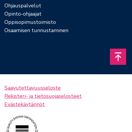
Ohjauspalvelut
Opinto-ohjaajat
Oppisopimustoimisto
Osaamisen tunnustaminen
Takais
Saavutettavuusseloste
Rekisteri- ja tietosuojaselosteet
Evästekäytännöt