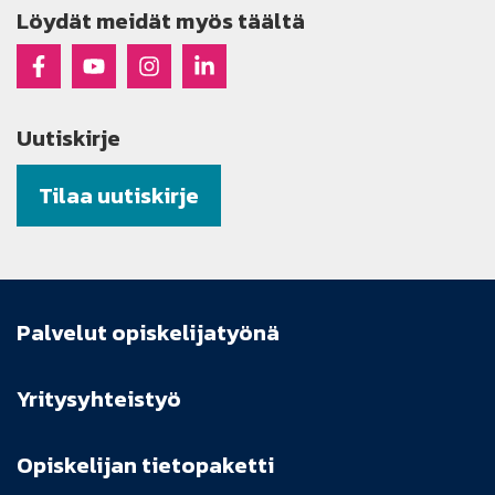
Löydät meidät myös täältä
Raseko Facebookissa
Raseko Youtubessa
Raseko Instagramissa
Raseko Linkedinissä
Uutiskirje
Tilaa uutiskirje
Palvelut opiskelijatyönä
Yritysyhteistyö
Opiskelijan tietopaketti