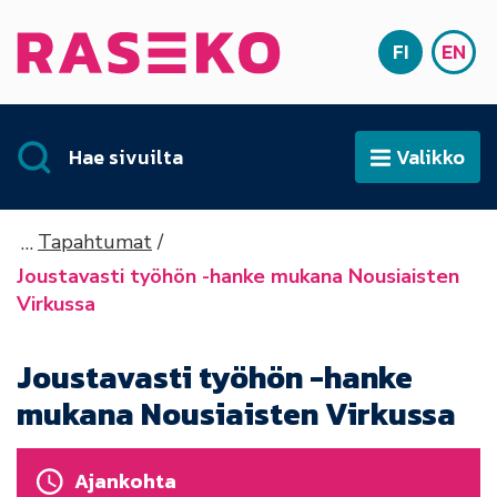
Siirry sisältöön
FI
EN
Etusivu
SUOMI
ENG
Hae sivuilta
Valikko
Avaa
Tapahtumat
Joustavasti työhön -hanke mukana Nousiaisten
Virkussa
Joustavasti työhön -hanke
mukana Nousiaisten Virkussa
Ajankohta