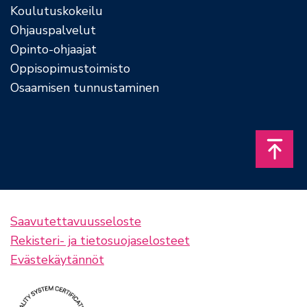
Koulutuskokeilu
Ohjauspalvelut
Opinto-ohjaajat
Oppisopimustoimisto
Osaamisen tunnustaminen
Takais
Saavutettavuusseloste
Rekisteri- ja tietosuojaselosteet
Evästekäytännöt