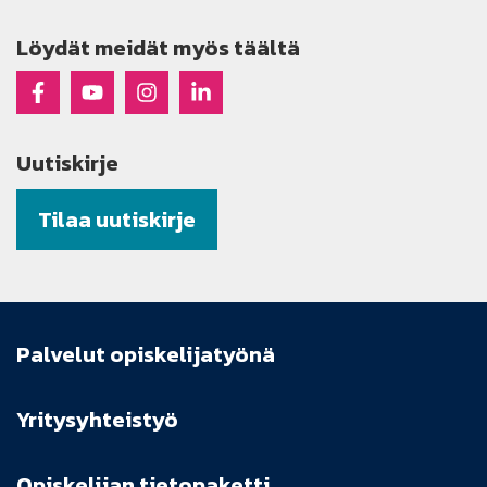
Löydät meidät myös täältä
Raseko Facebookissa
Raseko Youtubessa
Raseko Instagramissa
Raseko Linkedinissä
Uutiskirje
Tilaa uutiskirje
Palvelut opiskelijatyönä
Yritysyhteistyö
Opiskelijan tietopaketti