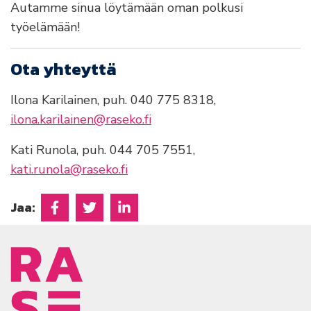
Autamme sinua löytämään oman polkusi
työelämään!
Ota yhteyttä
Ilona Karilainen, puh. 040 775 8318,
ilona.karilainen@raseko.fi
Kati Runola, puh. 044 705 7551,
kati.runola@raseko.fi
Jaa:
Jaa Facebookissa
Jaa Twitterissä
Jaa Linkedinissä