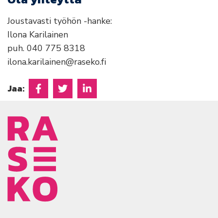
Joustavasti työhön -hanke:
Ilona Karilainen
puh. 040 775 8318
ilona.karilainen@raseko.fi
Jaa:
Jaa Facebookissa
Jaa Twitterissä
Jaa Linkedinissä