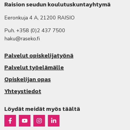
Raision seudun koulutuskuntayhtymä
Eeronkuja 4 A, 21200 RAISIO
Puh. +358 (0)2 437 7500
haku@raseko.fi
Palvelut opiskelijatyönä
Palvelut työelämälle
Opiskelijan opas
Yhteystiedot
Löydät meidät myös täältä
Raseko Facebookissa
Raseko Youtubessa
Raseko Instagramissa
Raseko Linkedinissä