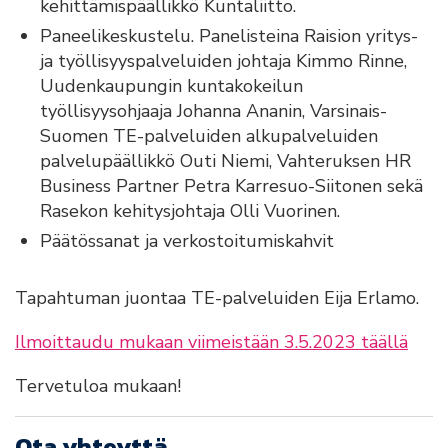
kehittämispäällikkö Kuntaliitto.
Paneelikeskustelu. Panelisteina Raision yritys-
ja työllisyyspalveluiden johtaja Kimmo Rinne,
Uudenkaupungin kuntakokeilun
työllisyysohjaaja Johanna Ananin, Varsinais-
Suomen TE-palveluiden alkupalveluiden
palvelupäällikkö Outi Niemi, Vahteruksen HR
Business Partner Petra Karresuo-Siitonen sekä
Rasekon kehitysjohtaja Olli Vuorinen.
Päätössanat ja verkostoitumiskahvit
Tapahtuman juontaa TE-palveluiden Eija Erlamo.
Ilmoittaudu mukaan viimeistään 3.5.2023 täällä
Tervetuloa mukaan!
Ota yhteyttä