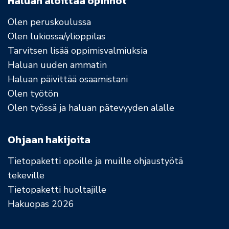
Haluan aloittaa opinnot
Olen peruskoulussa
Olen lukiossa/ylioppilas
Tarvitsen lisää oppimisvalmiuksia
Haluan uuden ammatin
Haluan päivittää osaamistani
Olen työtön
Olen työssä ja haluan pätevyyden alalle
Ohjaan hakijoita
Tietopaketti opoille ja muille ohjaustyötä
tekeville
Tietopaketti huoltajille
Hakuopas 2026