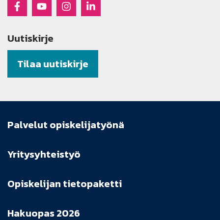
Raseko Facebookissa
Raseko Youtubessa
Raseko Instagramissa
Raseko Linkedinissä
Uutiskirje
Tilaa uutiskirje
Palvelut opiskelijatyönä
Yritysyhteistyö
Opiskelijan tietopaketti
Hakuopas 2026