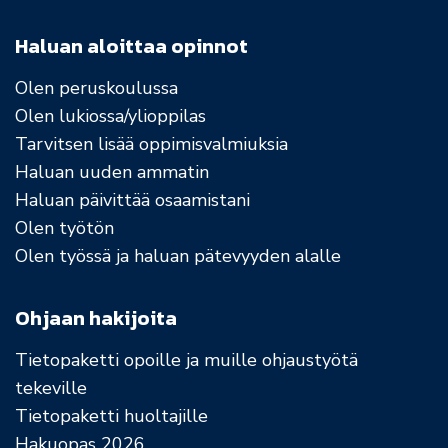
Haluan aloittaa opinnot
Olen peruskoulussa
Olen lukiossa/ylioppilas
Tarvitsen lisää oppimisvalmiuksia
Haluan uuden ammatin
Haluan päivittää osaamistani
Olen työtön
Olen työssä ja haluan pätevyyden alalle
Ohjaan hakijoita
Tietopaketti opoille ja muille ohjaustyötä
tekeville
Tietopaketti huoltajille
Hakuopas 2026