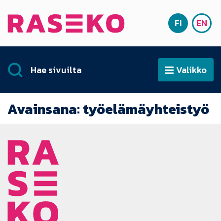
Siirry sisältöön
FI
EN
Etusivu
SUOMI
ENG
Hae sivuilta
Valikko
Avaa
Avainsana:
työelämäyhteistyö