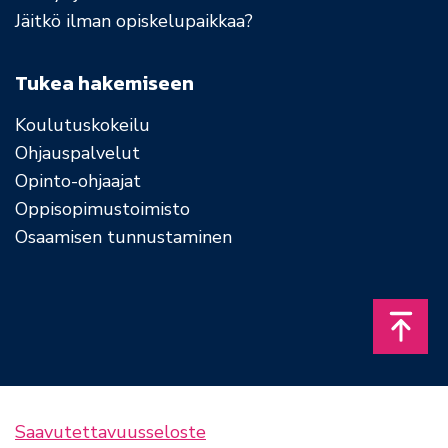
Jäitkö ilman opiskelupaikkaa?
Tukea hakemiseen
Koulutuskokeilu
Ohjauspalvelut
Opinto-ohjaajat
Oppisopimustoimisto
Osaamisen tunnustaminen
Takais
Saavutettavuusseloste