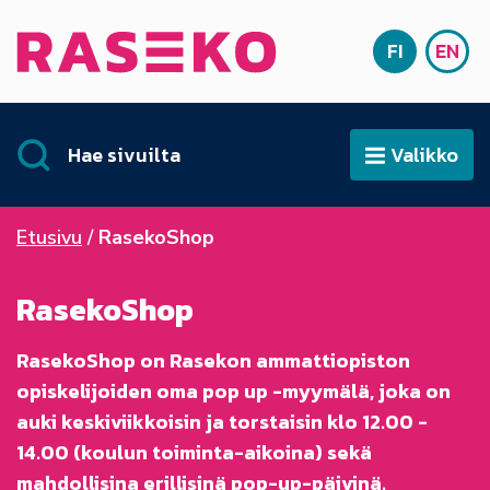
Siirry sisältöön
FI
EN
Etusivu
SUOMI
ENG
Hae sivuilta
Valikko
Avaa
Etusivu
RasekoShop
RasekoShop
RasekoShop on Rasekon ammattiopiston
opiskelijoiden oma pop up -myymälä, joka on
auki keskiviikkoisin ja torstaisin klo 12.00 -
14.00 (koulun toiminta-aikoina) sekä
mahdollisina erillisinä pop-up-päivinä.