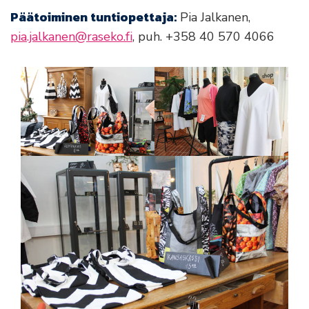
Päätoiminen tuntiopettaja:
Pia Jalkanen,
pia.jalkanen@raseko.fi
,
puh. +358 40 570 4066