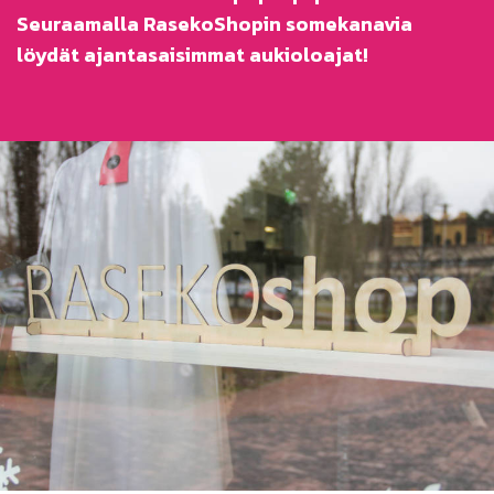
Seuraamalla RasekoShopin somekanavia
löydät ajantasaisimmat aukioloajat!