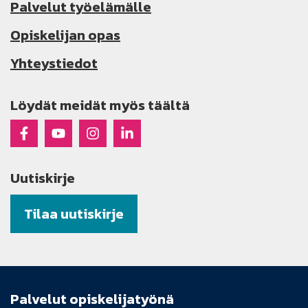
Palvelut työelämälle
Opiskelijan opas
Yhteystiedot
Löydät meidät myös täältä
Raseko Facebookissa
Raseko Youtubessa
Raseko Instagramissa
Raseko Linkedinissä
Uutiskirje
Tilaa uutiskirje
Palvelut opiskelijatyönä