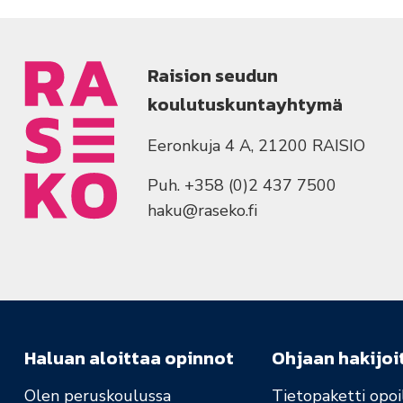
Raision seudun
koulutuskuntayhtymä
Eeronkuja 4 A, 21200 RAISIO
Puh. +358 (0)2 437 7500
haku@raseko.fi
Haluan aloittaa opinnot
Ohjaan hakijoi
Olen peruskoulussa
Tietopaketti opoil