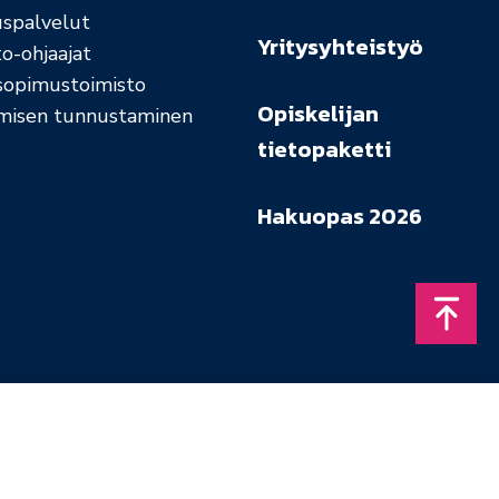
uspalvelut
Yritysyhteistyö
o-ohjaajat
sopimustoimisto
Opiskelijan
misen tunnustaminen
tietopaketti
Hakuopas 2026
Takais