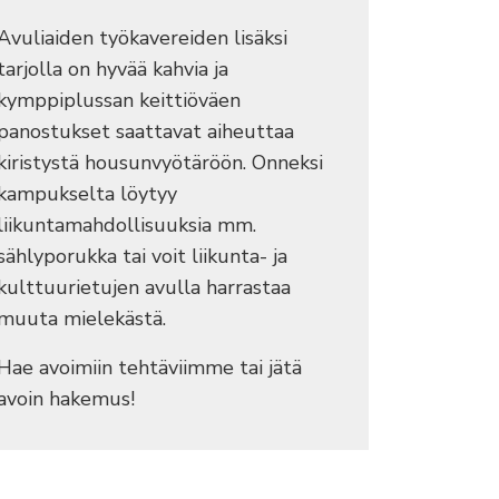
Avuliaiden työkavereiden lisäksi
tarjolla on hyvää kahvia ja
kymppiplussan keittiöväen
panostukset saattavat aiheuttaa
kiristystä housunvyötäröön. Onneksi
kampukselta löytyy
liikuntamahdollisuuksia mm.
sählyporukka tai voit liikunta- ja
kulttuurietujen avulla harrastaa
muuta mielekästä.
Hae avoimiin tehtäviimme tai jätä
avoin hakemus!