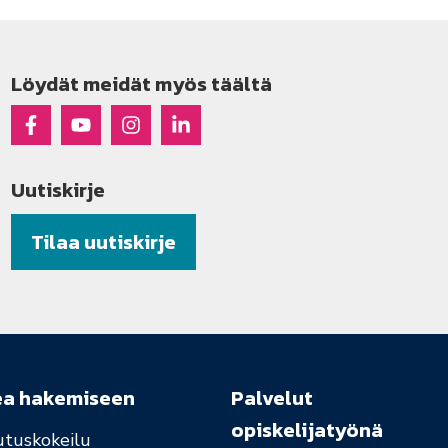
Löydät meidät myös täältä
Raseko Facebookissa
Raseko Youtubessa
Raseko Instagramissa
Raseko Linkedinissä
Uutiskirje
Tilaa uutiskirje
ea hakemiseen
Palvelut
opiskelijatyönä
utuskokeilu