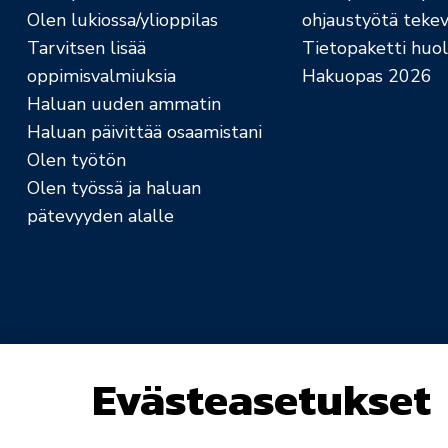
Olen lukiossa/ylioppilas
ohjaustyötä tekev
Tarvitsen lisää
Tietopaketti huolt
oppimisvalmiuksia
Hakuopas 2026
Haluan uuden ammatin
Haluan päivittää osaamistani
Olen työtön
Olen työssä ja haluan
pätevyyden alalle
Evästeasetukset
Saavutettavuusseloste
Rekisteri- ja tietosuo