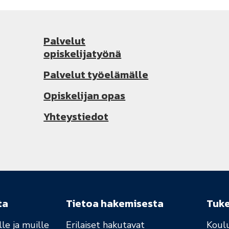
Palvelut
opiskelijatyönä
Palvelut työelämälle
Opiskelijan opas
Yhteystiedot
ta
Tietoa hakemisesta
Tuk
le ja muille
Erilaiset hakutavat
Koul