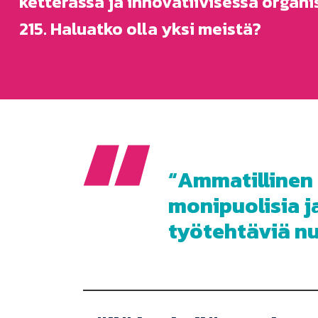
ketterässä ja innovatiivisessa orga
215. Haluatko olla yksi meistä?
Ammatillinen 
monipuolisia j
työtehtäviä nu