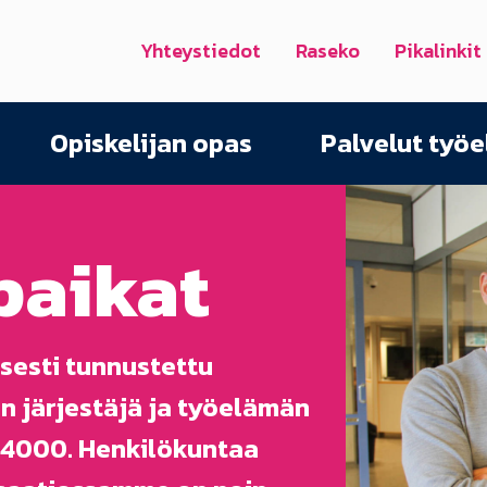
Yhteystiedot
Raseko
Pikalinkit
Opiskelijan opas
Palvelut työ
paikat
isesti tunnustettu
n järjestäjä ja työelämän
n 4000. Henkilökuntaa