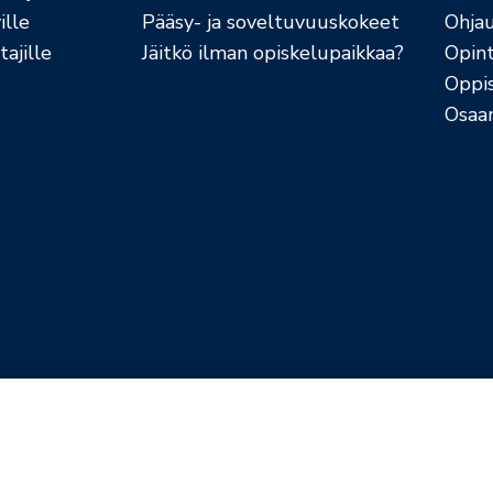
ille
Pääsy- ja soveltuvuuskokeet
Ohja
ajille
Jäitkö ilman opiskelupaikkaa?
Opint
Oppi
Osaa
jaselosteet
Evästekäytännöt