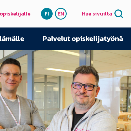
 opiskelijalle
FI
EN
Hae sivuilta
SUOMI
ENGLISH
elämälle
Palvelut opiskelijatyönä