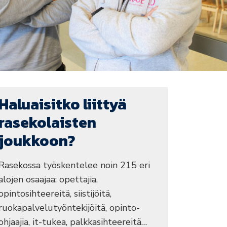
Haluaisitko liittyä
rasekolaisten
joukkoon?
Rasekossa työskentelee noin 215 eri
alojen osaajaa: opettajia,
opintosihteereitä, siistijöitä,
ruokapalvelutyöntekijöitä, opinto-
ohjaajia, it-tukea, palkkasihteereitä…