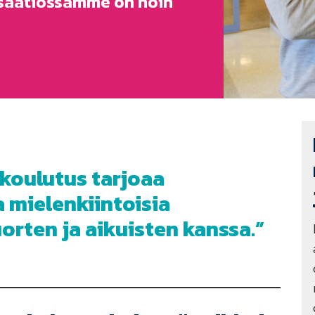
nisaatiossamme on noin
koulutus tarjoaa
a mielenkiintoisia
orten ja aikuisten kanssa.