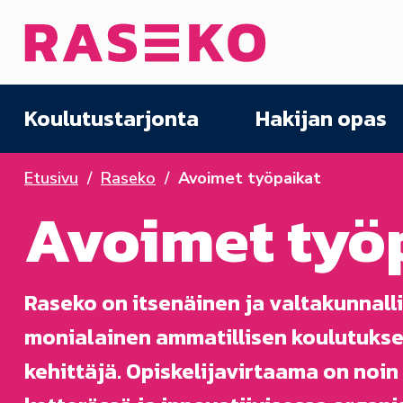
Siirry sisältöön
Etusivu
Koulutustarjonta
Hakijan opas
Etusivu
Raseko
Avoimet työpaikat
Avoimet työ
Raseko on itsenäinen ja valtakunnall
monialainen ammatillisen koulutukse
kehittäjä. Opiskelijavirtaama on noi