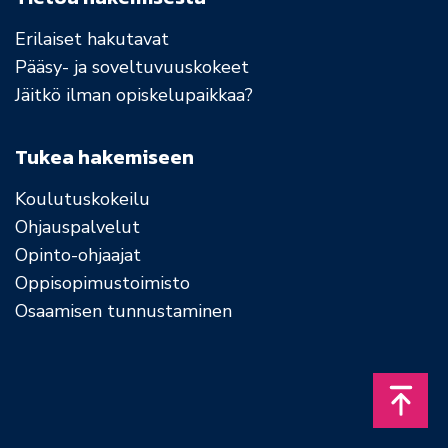
Erilaiset hakutavat
Pääsy- ja soveltuvuuskokeet
Jäitkö ilman opiskelupaikkaa?
Tukea hakemiseen
Koulutuskokeilu
Ohjauspalvelut
Opinto-ohjaajat
Oppisopimustoimisto
Osaamisen tunnustaminen
Takais