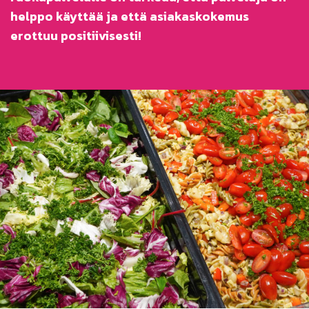
helppo käyttää ja että asiakaskokemus
erottuu positiivisesti!