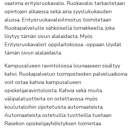
vaatima erityisruokavalio. Ruokavalio tarkastetaan
opintojen alkaessa sekä aina syyslukukauden
alussa. Erityisruokavalioilmoitus toimitetaan
Ruokapalvelulle sähköisellä lomakkeella, joka
löytyy tämän sivun alalaidasta. Myös
Erityisruokavaliot oppilaitoksissa -oppaan löydät
tämän sivun alalaidasta.
Kampusalueen ravintoloissa lounaaseen sisältyy
kahvi. Ruokapalvelun toimipisteiden palveluaikoina
voit ostaa kahvia kampusalueen
opiskelijaravintoloista. Kahvia sekä muita
välipalatuotteita on ostettavissa myös
koulutaloihin sijoitetuista automaateista.
Automaateista ostetuilla tuotteilla tuetaan
Rasekon opiskelijayhdistyksen toimintaa.