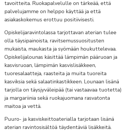
tavoitteita. Ruokapalvelulle on tärkeää, että
palvelujamme on helppo käyttää ja että
asiakaskokemus erottuu positiivisesti.
Opiskelijaravintolassa tarjottavan aterian tulee
olla täysipainoista, ravitsemussuositusten
mukaista, maukasta ja syömään houkuttelevaa.
Opiskelijalounas käsittää lämpimän pääruoan ja
kasvisruoan, lämpimän kasvislisäkkeen,
tuoresalaatteja, raasteita ja muita tuoreita
kasviksia sekä salaatinkastikkeen. Lounaan lisänä
tarjolla on täysjyväleipää (tai vastaavaa tuotetta)
ja margariinia sekä ruokajuomana rasvatonta
maitoa ja vettä.
Puuro- ja kasviskeittoaterialla tarjotaan lisänä
aterian ravintosisältöä täydentäviä lisäkkeitä.