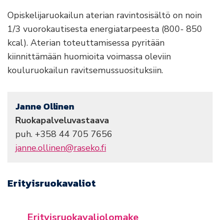
Opiskelijaruokailun aterian ravintosisältö on noin
1/3 vuorokautisesta energiatarpeesta (800- 850
kcal). Aterian toteuttamisessa pyritään
kiinnittämään huomioita voimassa oleviin
kouluruokailun ravitsemussuosituksiin.
Janne Ollinen
Ruokapalveluvastaava
puh. +358 44 705 7656
janne.ollinen@raseko.fi
Erityisruokavaliot
Erityisruokavaliolomake