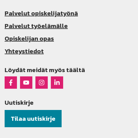
Palvelut opiskelijatyönä
Palvelut työelämälle
Opiskelijan opas
Yhteystiedot
Löydät meidät myös täältä
Raseko Facebookissa
Raseko Youtubessa
Raseko Instagramissa
Raseko Linkedinissä
Uutiskirje
Tilaa uutiskirje