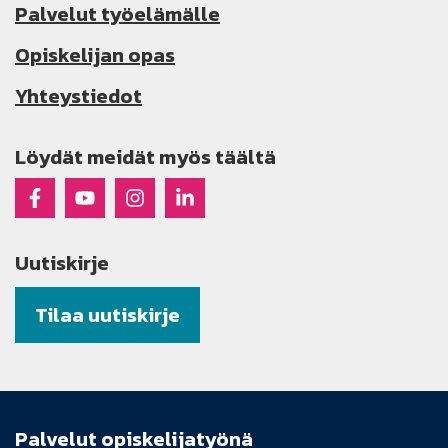
Palvelut työelämälle
Opiskelijan opas
Yhteystiedot
Löydät meidät myös täältä
Raseko Facebookissa
Raseko Youtubessa
Raseko Instagramissa
Raseko Linkedinissä
Uutiskirje
Tilaa uutiskirje
Palvelut opiskelijatyönä