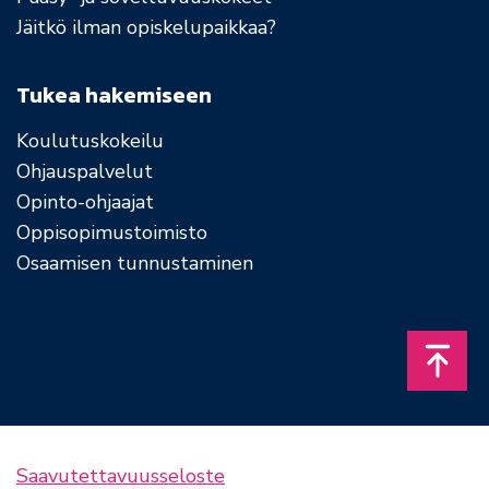
Jäitkö ilman opiskelupaikkaa?
Tukea hakemiseen
Koulutuskokeilu
Ohjauspalvelut
Opinto-ohjaajat
Oppisopimustoimisto
Osaamisen tunnustaminen
Takais
Saavutettavuusseloste