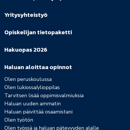
Yritysyhteistyö
Opiskelijan tietopaketti
Hakuopas 2026
Haluan aloittaa opinnot
Olen peruskoulussa
Olen lukiossa/ylioppilas
Tarvitsen lisää oppimisvalmiuksia
Haluan uuden ammatin
Haluan päivittää osaamistani
Olen työtön
Olen työssä ja haluan pätevyyden alalle