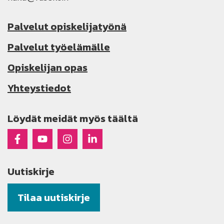
Palvelut opiskelijatyönä
Palvelut työelämälle
Opiskelijan opas
Yhteystiedot
Löydät meidät myös täältä
Raseko Facebookissa
Raseko Youtubessa
Raseko Instagramissa
Raseko Linkedinissä
Uutiskirje
Tilaa uutiskirje