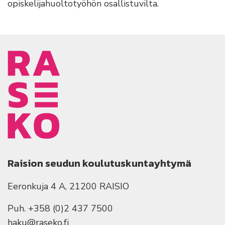
opiskelijahuoltotyöhön osallistuvilta.
Raision seudun koulutuskuntayhtymä
Eeronkuja 4 A, 21200 RAISIO
Puh. +358 (0)2 437 7500
haku@raseko.fi