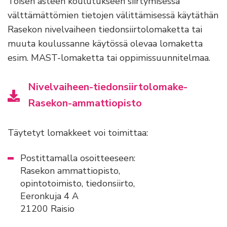
Toisen asteen koulutukseen siirtymisessä
välttämättömien tietojen välittämisessä käytäthän
Rasekon nivelvaiheen tiedonsiirtolomaketta tai
muuta koulussanne käytössä olevaa lomaketta
esim. MAST-lomaketta tai oppimissuunnitelmaa.
Nivelvaiheen-tiedonsiirtolomake-
Rasekon-ammattiopisto
Täytetyt lomakkeet voi toimittaa:
Postittamalla osoitteeseen:
Rasekon ammattiopisto,
opintotoimisto, tiedonsiirto,
Eeronkuja 4 A
21200 Raisio