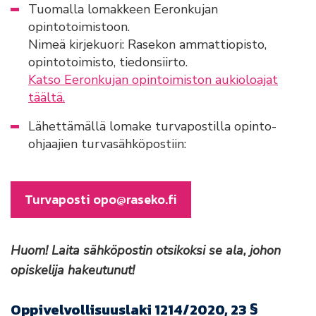
Tuomalla lomakkeen Eeronkujan
opintotoimistoon.
Nimeä kirjekuori: Rasekon ammattiopisto,
opintotoimisto, tiedonsiirto.
Katso Eeronkujan opintoimiston aukioloajat
täältä.
Lähettämällä lomake turvapostilla opinto-
ohjaajien turvasähköpostiin:
Turvaposti opo@raseko.fi
Huom! Laita sähköpostin otsikoksi se ala, johon
opiskelija hakeutunut!
Oppivelvollisuuslaki 1214/2020, 23 §