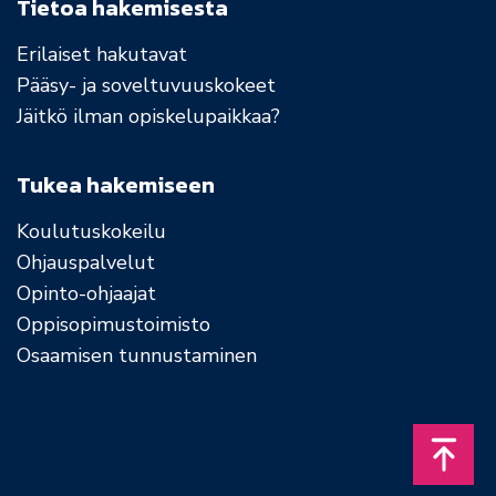
Tietoa hakemisesta
Erilaiset hakutavat
Pääsy- ja soveltuvuuskokeet
Jäitkö ilman opiskelupaikkaa?
Tukea hakemiseen
Koulutuskokeilu
Ohjauspalvelut
Opinto-ohjaajat
Oppisopimustoimisto
Osaamisen tunnustaminen
Takais