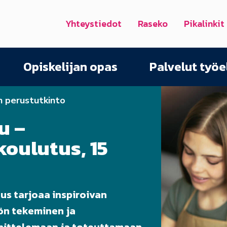
Yhteystiedot
Raseko
Pikalinkit
Opiskelijan opas
Palvelut työ
n perustutkinto
u –
oulutus, 15
us tarjoaa inspiroivan
ön tekeminen ja