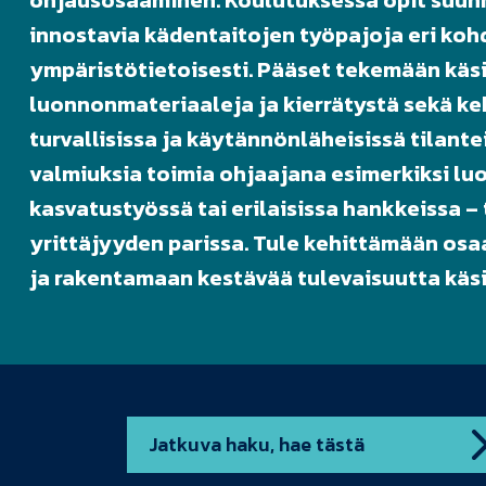
ohjausosaaminen. Koulutuksessa opit suun
innostavia kädentaitojen työpajoja eri kohd
ympäristötietoisesti. Pääset tekemään käs
luonnonmateriaaleja ja kierrätystä sekä k
turvallisissa ja käytännönläheisissä tilante
valmiuksia toimia ohjaajana esimerkiksi lu
kasvatustyössä tai erilaisissa hankkeissa –
yrittäjyyden parissa. Tule kehittämään os
ja rakentamaan kestävää tulevaisuutta käsi
Jatkuva haku, hae tästä