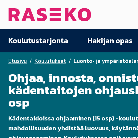
Siirry sisältöön
Etusivu
Koulutustarjonta
Hakijan opas
Etusivu
Koulutukset
Luonto- ja ympäristöala
Ohjaa, innosta, onnist
kädentaitojen ohjausk
osp
Kädentaidoissa ohjaaminen (15 osp) -koulut
mahdollisuuden yhdistää luovuus, käytänn