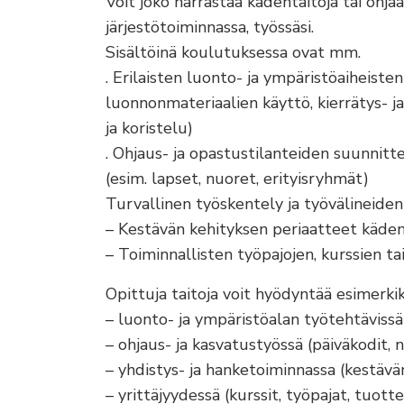
Voit joko harrastaa kädentaitoja tai ohja
järjestötoiminnassa, työssäsi.
Sisältöinä koulutuksessa ovat mm.
. Erilaisten luonto- ja ympäristöaiheisten
luonnonmateriaalien käyttö, kierrätys- 
ja koristelu)
. Ohjaus- ja opastustilanteiden suunnitte
(esim. lapset, nuoret, erityisryhmät)
Turvallinen työskentely ja työvälineiden
– Kestävän kehityksen periaatteet käden
– Toiminnallisten työpajojen, kurssien ta
Opittuja taitoja voit hyödyntää esimerkik
– luonto- ja ympäristöalan työtehtävissä
– ohjaus- ja kasvatustyössä (päiväkodit, 
– yhdistys- ja hanketoiminnassa (kestävä
– yrittäjyydessä (kurssit, työpajat, tuott