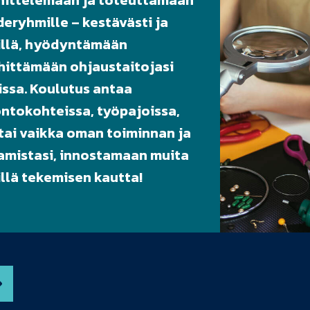
nittelemaan ja toteuttamaan
eryhmille – kestävästi ja
illä, hyödyntämään
ehittämään ohjaustaitojasi
issa. Koulutus antaa
ontokohteissa, työpajoissa,
 tai vaikka oman toiminnan ja
aamistasi, innostamaan muita
llä tekemisen kautta!