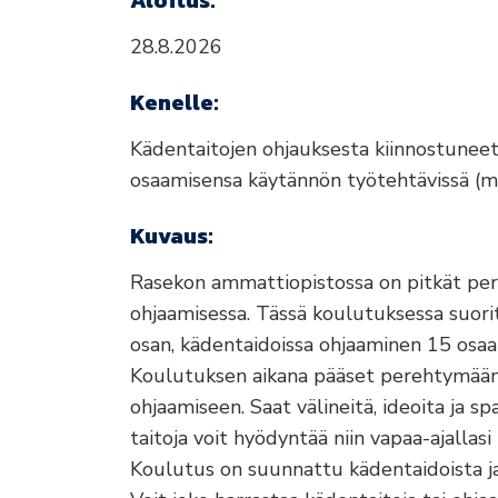
Aloitus:
28.8.2026
Kenelle:
Kädentaitojen ohjauksesta kiinnostuneet 
osaamisensa käytännön työtehtävissä (ml.
Kuvaus:
Rasekon ammattiopistossa on pitkät per
ohjaamisessa. Tässä koulutuksessa suori
osan, kädentaidoissa ohjaaminen 15 osaa
Koulutuksen aikana pääset perehtymään käd
ohjaamiseen. Saat välineitä, ideoita ja s
taitoja voit hyödyntää niin vapaa-ajallasi
Koulutus on suunnattu kädentaidoista ja 