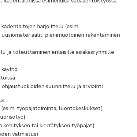
at kädentaidoissa esimerkiksi vapaaehtoistyössä,
 kädentaitojen harjoittelu (esim.
ja uusiomateriaalit, pienimuotoinen rakentaminen
lu ja toteuttaminen erilaisille asiakasryhmille
 käyttö
töissä
i ohjaustuokioiden suunnittelu ja arviointi
si:
 (esim. työpajatoiminta, luontokeskukset)
nuorisotyö)
n kehityksen tai kierrätyksen työpajat)
eiden valmistus)