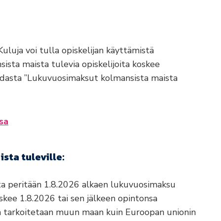
luja voi tulla opiskelijan käyttämistä
sista maista tulevia opiskelijoita koskee
hdasta ”Lukuvuosimaksut kolmansista maista
sa
ta tuleville:
ilta peritään 1.8.2026 alkaen lukuvuosimaksu
kee 1.8.2026 tai sen jälkeen opintonsa
la tarkoitetaan muun maan kuin Euroopan unionin