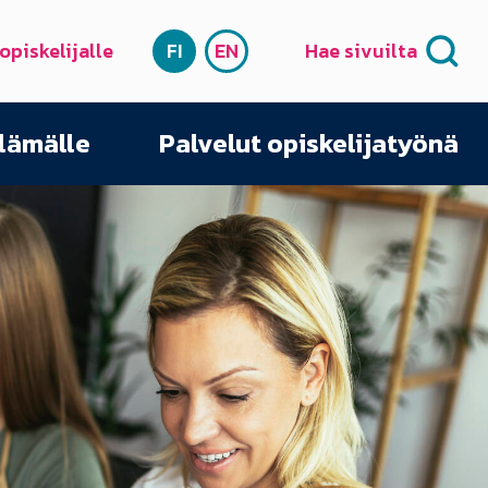
 opiskelijalle
FI
EN
Hae sivuilta
SUOMI
ENGLISH
elämälle
Palvelut opiskelijatyönä