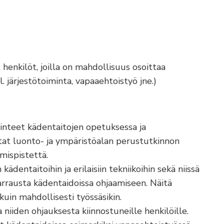
henkilöt, joilla on mahdollisuus osoittaa
 järjestötoiminta, vapaaehtoistyö jne.)
inteet kädentaitojen opetuksessa ja
tat luonto- ja ympäristöalan perustutkinnon
mispistettä.
entaitoihin ja erilaisiin tekniikoihin sekä niissä
parrausta kädentaidoissa ohjaamiseen. Näitä
 kuin mahdollisesti työssäsikin.
niiden ohjauksesta kiinnostuneille henkilöille.