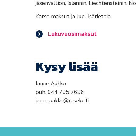
jäsenvaltion, Islannin, Liechtensteinin, No
Katso maksut ja lue lisätietoja:
Lukuvuosimaksut
Kysy lisää
Janne Aakko
puh. 044 705 7696
janne.aakko@raseko.fi