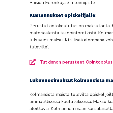
Raision Eeronkuja 3:n toimipiste
Kustannukset opiskelijalle:
Perustutkintokoulutus on maksutonta. Ku
materiaaleista tai opintoretkistä. Kolman
lukuvuosimaksu. Kts. lisää alempana ko
tuleville”.
Tutkinnon perusteet Opintopolus
Siirryt toiselle sivustolle
Lukuvuosimaksut kolmansista mais
Kolmansista maista tulevilta opiskelijo
ammatillisessa koulutuksessa. Maksu kos
aloittavia. Kolmannen maan kansalaisel