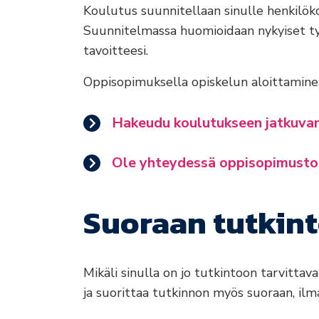
Koulutus suunnitellaan sinulle henkilöko
Suunnitelmassa huomioidaan nykyiset työ
tavoitteesi.
Oppisopimuksella opiskelun aloittamine
Hakeudu koulutukseen jatkuvan
Ole yhteydessä oppisopimusto
Suoraan tutkin
Mikäli sinulla on jo tutkintoon tarvitta
ja suorittaa tutkinnon myös suoraan, ilm