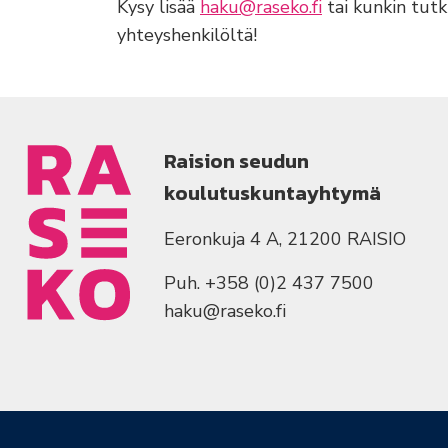
Kysy lisää
haku@raseko.fi
tai kunkin tutk
yhteyshenkilöltä!
Raision seudun
koulutuskuntayhtymä
Eeronkuja 4 A, 21200 RAISIO
Puh. +358 (0)2 437 7500
haku@raseko.fi