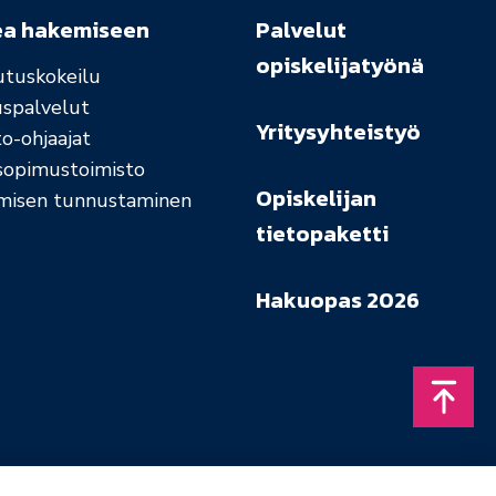
ea hakemiseen
Palvelut
opiskelijatyönä
utuskokeilu
uspalvelut
Yritysyhteistyö
o-ohjaajat
sopimustoimisto
Opiskelijan
misen tunnustaminen
tietopaketti
Hakuopas 2026
Takais