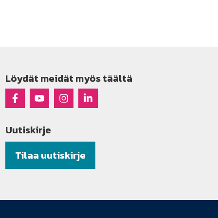
Löydät meidät myös täältä
Raseko Facebookissa
Raseko Youtubessa
Raseko Instagramissa
Raseko Linkedinissä
Uutiskirje
Tilaa uutiskirje