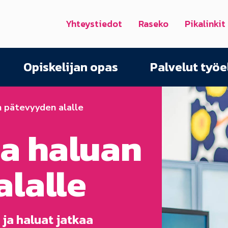
Yhteystiedot
Raseko
Pikalinkit
Opiskelijan opas
Palvelut työ
n pätevyyden alalle
ja haluan
lalle
 ja haluat jatkaa