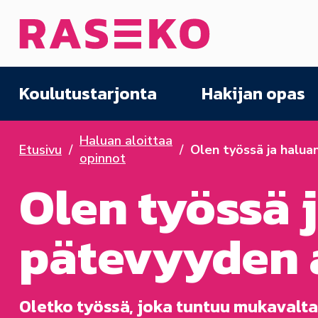
Siirry sisältöön
Etusivu
Koulutustarjonta
Hakijan opas
Haluan aloittaa
Etusivu
Olen työssä ja halua
opinnot
Olen työssä 
pätevyyden a
Oletko työssä, joka tuntuu mukavalta