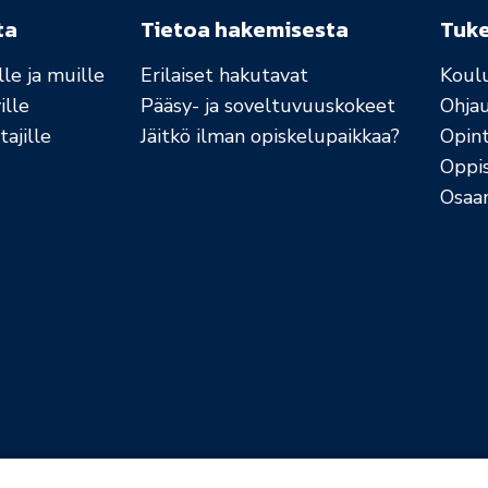
ta
Tietoa hakemisesta
Tuk
le ja muille
Erilaiset hakutavat
Koul
ille
Pääsy- ja soveltuvuuskokeet
Ohja
ajille
Jäitkö ilman opiskelupaikkaa?
Opint
Oppi
Osaa