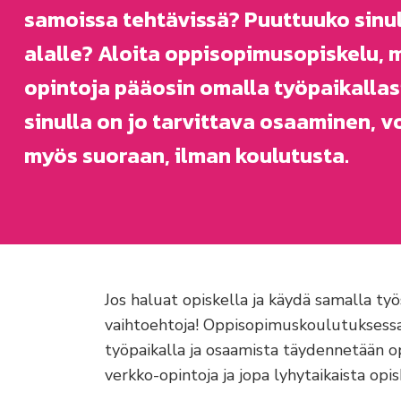
samoissa tehtävissä? Puuttuuko sinul
alalle? Aloita oppisopimusopiskelu, m
opintoja pääosin omalla työpaikallas
sinulla on jo tarvittava osaaminen, v
myös suoraan, ilman koulutusta.
Jos haluat opiskella ja käydä samalla ty
vaihtoehtoja! Oppisopimuskoulutuksessa
työpaikalla ja osaamista täydennetään op
verkko-opintoja ja jopa lyhytaikaista op