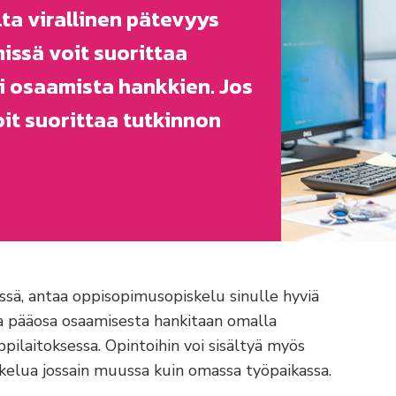
ta virallinen pätevyys
issä voit suorittaa
i osaamista hankkien. Jos
oit suorittaa tutkinnon
össä, antaa oppisopimusopiskelu sinulle hyviä
 pääosa osaamisesta hankitaan omalla
pilaitoksessa. Opintoihin voi sisältyä myös
iskelua jossain muussa kuin omassa työpaikassa.