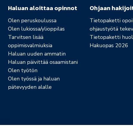
Haluan aloittaa opinnot
Ohjaan hakijoi
Olen peruskoulussa
Tietopaketti opoil
Olen lukiossa/ylioppilas
ohjaustyötä tekev
Tarvitsen lisää
Tietopaketti huolt
oppimisvalmiuksia
Hakuopas 2026
Haluan uuden ammatin
Haluan päivittää osaamistani
Olen työtön
Olen työssä ja haluan
pätevyyden alalle