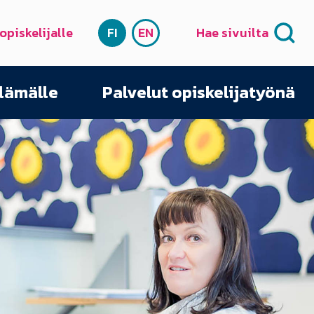
 opiskelijalle
FI
EN
Hae sivuilta
SUOMI
ENGLISH
elämälle
Palvelut opiskelijatyönä